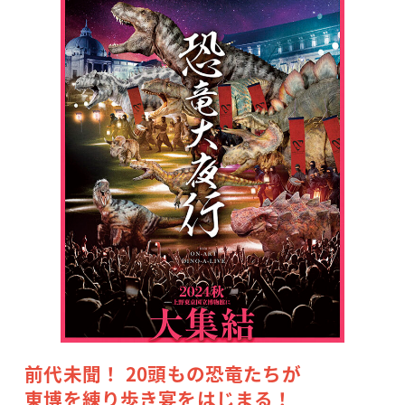
前代未聞！ 20頭もの恐竜たちが
東博を練り歩き宴をはじまる！