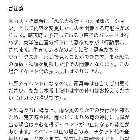
ご注意
※雨天・強風時は「恐竜大夜行・雨天強風バージョ
ン」として内容を変更したものを開催する可能性があ
ります。晴天時に予定している中庭でのパレードは行
わず、東洋館正面の軒下にて恐竜たちが「行動展示」
されます。生きているかのように動く恐竜たちを
ウォークスルー形式で見ることができます。また恐竜
の頭数・種類を制限した形での開催となります。この
場合チケット代の払い戻しはありません。
※野外イベントになるので、雨具等は各自でご用意く
ださい。ただし本番上演中は傘の使用はお控えくださ
い（雨ガッパ推奨です）。
※恐竜たちは構造上、雨や風のなかでの歩行が困難な
ため、荒天時や風、雨などにより恐竜の運行に支障が
出る場合はやむを得ずイベントが中止になる可能性が
あります。イベント中止の場合のみ、チケット代の全
額払い戻しがあります。対応は特設WEBサイト、特設