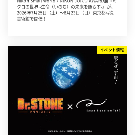
Nikon Small World / NIKON JOICO AWARD展『ミ
クロの世界 -生命（いのち）の未来を照らす-』が、
2026年7月25日（土）～8月23日（日）東京都写真
美術館で開催！
イベント情報