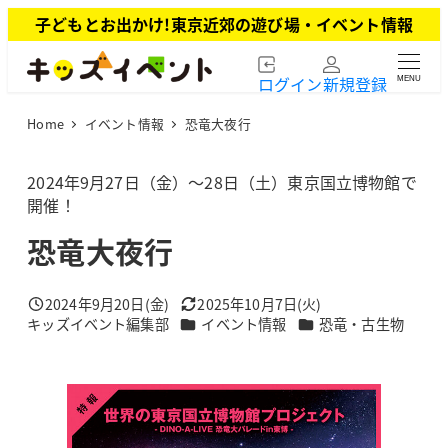
メ
子どもとお出かけ!東京近郊の遊び場・イベント情報
イ
ン
ログイン
新規登録
MENU
コ
ン
Home
イベント情報
恐竜大夜行
テ
ン
ツ
2024年9月27日（金）～28日（土）東京国立博物館で
へ
開催！
移
恐竜大夜行
動
2024年9月20日(金)
2025年10月7日(火)
投稿日
更新日
カテゴリー
カテゴリー
キッズイベント編集部
イベント情報
恐竜・古生物
著
者