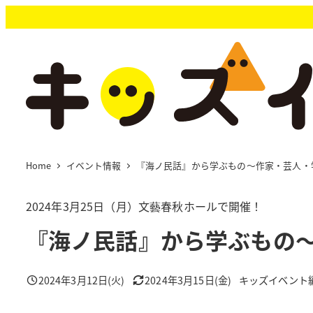
メ
イ
ン
コ
ン
テ
ン
ツ
へ
移
Home
イベント情報
『海ノ民話』から学ぶもの～作家・芸人・
動
2024年3月25日（月）文藝春秋ホールで開催！
『海ノ民話』から学ぶもの
2024年3月12日(火)
2024年3月15日(金)
キッズイベント
投稿日
更新日
著
者