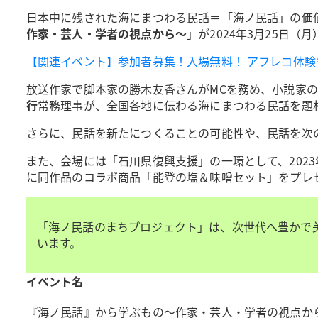
日本中に残された海にまつわる民話＝「海ノ民話」の価
作家・芸人・学者の視点から～
」が2024年3月25日（月
【関連イベント】参加者募集！入場無料！ アフレコ体験
放送作家で脚本家の勝木友香さんがMCを務め、小説家の
行
常務理事が、全国各地に伝わる海にまつわる民話を題
さらに、民話を新たにつくることの可能性や、民話を次
また、会場には「石川県復興支援」の一環として、202
に同作品のコラボ商品「能登の塩＆味噌セット」をプレ
「海ノ民話のまちプロジェクト」は、次世代へ豊かで
います。
イベント名
『海ノ民話』から学ぶもの～作家・芸人・学者の視点か