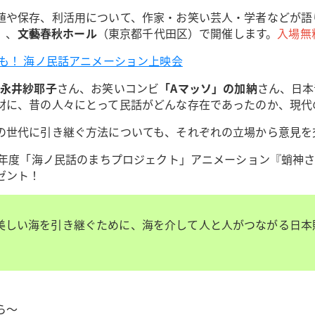
値や保存、利活用について、作家・お笑い芸人・学者などが語
）、
文藝春秋ホール
（東京都千代田区）で開催します。
入場無
も！ 海ノ民話アニメーション上映会
永井紗耶子
さん、お笑いコンビ
「Aマッソ」の加納
さん、日本
材に、昔の人々にとって民話がどんな存在であったのか、現代
の世代に引き継ぐ方法についても、それぞれの立場から意見を
3年度「海ノ民話のまちプロジェクト」アニメーション『蛸神
ゼント！
美しい海を引き継ぐために、海を介して人と人がつながる日本
ら～