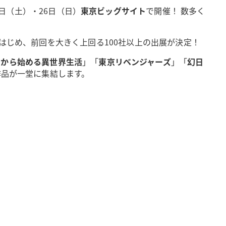
5日（土）・26日（日）
東京ビッグサイト
で開催！ 数多く
連企業をはじめ、前回を大きく上回る100社以上の出展が決定！
ゼロから始める異世界生活
」「
東京リベンジャーズ
」「
幻日
0作品が一堂に集結します。