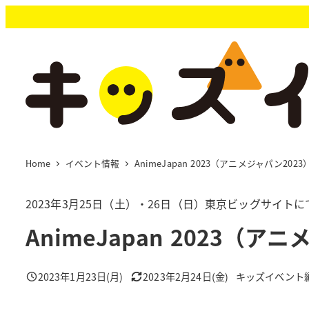
メ
イ
ン
コ
ン
テ
ン
ツ
へ
移
Home
イベント情報
AnimeJapan 2023（アニメジャパン2023
動
2023年3月25日（土）・26日（日）東京ビッグサイト
AnimeJapan 2023（ア
2023年1月23日(月)
2023年2月24日(金)
キッズイベント
投稿日
更新日
著
者