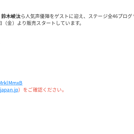
、
鈴木崚汰
ら人気声優陣をゲストに迎え、ステージ全46プロ
0日（金）より販売スタートしています。
定
KZMrklMmxB
japan.jp
）をご確認ください。