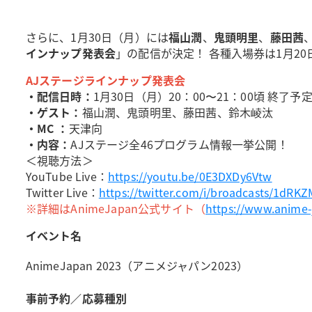
さらに、1月30日（月）には
福山潤
、
鬼頭明里
、
藤田茜
インナップ発表会
」の配信が決定！ 各種入場券は1月2
AJステージラインナップ発表会
・配信日時：
1月30日（月）20：00〜21：00頃 終了予
・ゲスト：
福山潤、鬼頭明里、藤田茜、鈴木崚汰
・MC ：
天津向
・内容：
AJステージ全46プログラム情報一挙公開！
＜視聴方法＞
YouTube Live：
https://youtu.be/0E3DXDy6Vtw
Twitter Live：
https://twitter.com/i/broadcasts/1dR
※詳細はAnimeJapan公式サイト（
https://www.anime-
イベント名
AnimeJapan 2023（アニメジャパン2023）
事前予約／応募種別