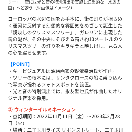
リー」。夜には光と音の特別演出を実施し幻想的な「水辺の
国」へと誘う（※画像はイメージ）
ヨーロッパの水辺の国をお手本に、街の灯りが揺らめ
く運河に反射する幻想的な雰囲気をめざして誕生した
「鏡映しのクリスマスツリー」。ガレリアに出現した
鏡の湖が、その中央にそびえる高さ約13メートルのク
リスマスツリーの灯りをキラキラと映し出し、見る人
の心を躍らせます。
【POINT】
・キービジュアルは油絵画家の野依幸治氏が作画。
・ツリーの根本には、サンタクロースの船に乗り込ん
で写真が撮れるフォトスポットを設置。
・光と音の特別演出では、永友聖也氏が作曲したオリ
ジナル音楽を採用。
② ウィンターイルミネーション
・点灯期間：
2022年11月11日（金）～2023年2月28
日（火）
・場所：
二子玉川ライズ リボンストリート、二子玉川