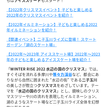
らは
アイススケート
もスタート！
【2022年クリスマスイベント】子どもと楽しめる
2022年のクリスマスイベントを紹介！
【2022年イルミネーション】子どもと楽しめる2022
年イルミネーションを紹介！
【関連イベント】二子玉川ライズに登場！ スケート
ガーデン「湖のスケート場」
【2022年〜2023年 アイススケート場】2022年〜2023
年の子どもと楽しめるアイススケート場を紹介！
「
WINTER RISE 2022 水辺の国のクリスマス
」では、
すぐそばを流れる多摩川や
等々力渓谷
など、都会にあ
りながら自然に囲まれた “水辺の街” である
二子玉川
の美しさが際立つ
クリスマス
をめざしています。テー
マを「
水辺の国のクリスマス
」とし、鏡映しのクリス
マスツリーや川の流れを表現したイルミネーション、
湖のようなスケート場など二子玉川ライズ全体を幻想