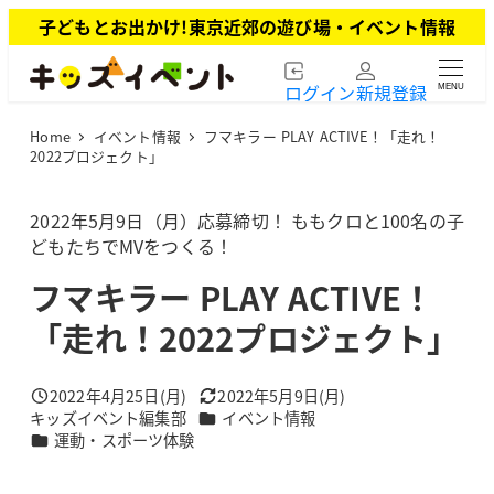
メ
子どもとお出かけ!東京近郊の遊び場・イベント情報
イ
ン
ログイン
新規登録
MENU
コ
ン
Home
イベント情報
フマキラー PLAY ACTIVE！「走れ！
テ
2022プロジェクト」
ン
ツ
2022年5月9日（月）応募締切！ ももクロと100名の子
へ
どもたちでMVをつくる！
移
動
フマキラー PLAY ACTIVE！
「走れ！2022プロジェクト」
2022年4月25日(月)
2022年5月9日(月)
投稿日
更新日
カテゴリー
キッズイベント編集部
イベント情報
著
カテゴリー
運動・スポーツ体験
者