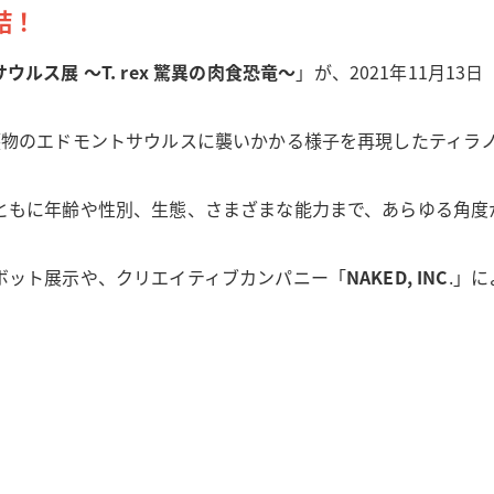
結！
ウルス展 ～T. rex 驚異の肉食恐竜～
」が、2021年11月13
獲物のエドモントサウルスに襲いかかる様子を再現したティラ
ともに年齢や性別、生態、さまざまな能力まで、あらゆる角度
ボット展示や、クリエイティブカンパニー「
NAKED, INC
.」