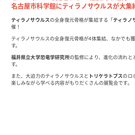
名古屋市科学館にティラノサウルスが大集
ティラノサウルス
の全身復元骨格が集結する「
ティラノサ
催！
ティラノサウルスの全身復元骨格が4体集結、なかでも
す。
福井県立大学恐竜学研究所
の監修により、進化の流れと
す。
また、大迫力のティラノサウルスと
トリケラトプス
のロ
楽しみながら学べる内容がもりだくさんの展覧会です。