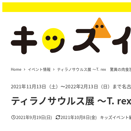
メ
イ
ン
コ
ン
テ
ン
ツ
へ
移
Home
イベント情報
ティラノサウルス展 ～T. rex 驚異の肉食
動
2021年11月13日（土）〜2022年2月13日（日）まで
ティラノサウルス展 ～T. r
2021年9月19日(日)
2021年10月8日(金)
キッズイベント
投稿日
更新日
著
者