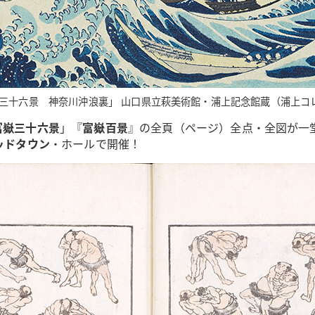
三十六景 神奈川沖浪裏」 山口県立萩美術館・浦上記念館蔵（浦上コ
冨嶽三十六景
」『
富嶽百景
』の全頁（ページ）全点・全図が一
ッドタウン
・ホールで開催！