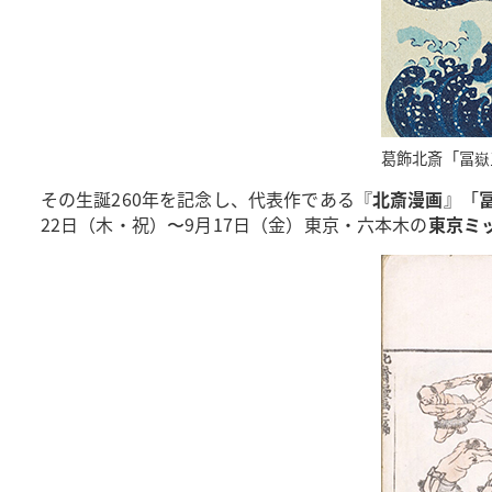
葛飾北斎「冨嶽
その生誕260年を記念し、代表作である『
北斎漫画
』「
22日（木・祝）〜9月17日（金）東京・六本木の
東京ミ