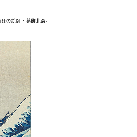
画狂の絵師・
葛飾北斎
。