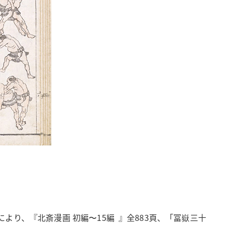
り、『北斎漫画 初編〜15編 』全883頁、「冨嶽三十