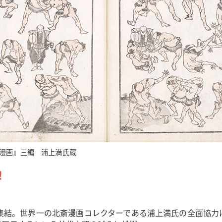
漫画』三編 浦上満氏蔵
！
結。世界一の北斎漫画コレクターである浦上満氏の全面協力によ