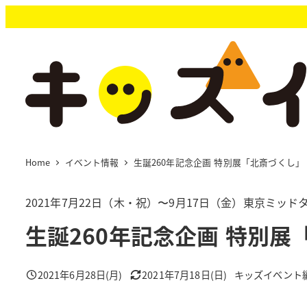
メ
イ
ン
コ
ン
テ
ン
ツ
へ
移
Home
イベント情報
生誕260年記念企画 特別展「北斎づくし」
動
2021年7月22日（木・祝）〜9月17日（金）東京ミッ
生誕260年記念企画 特別展
2021年6月28日(月)
2021年7月18日(日)
キッズイベント
投稿日
更新日
著
者