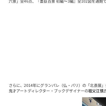
六景」全46点、『富嶽百景 初編〜3編』全102図を通
さらに、2014年にグランパレ（仏・パリ）の「北斎展
鬼才アートディレクター・ブックデザイナーの
祖父江慎