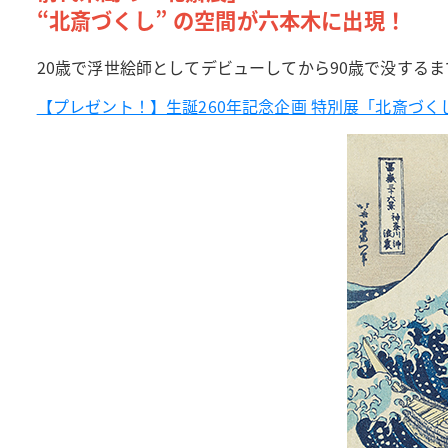
“北斎づくし” の空間が六本木に出現！
20歳で浮世絵師としてデビューしてから90歳で没する
【プレゼント！】生誕260年記念企画 特別展「北斎づく