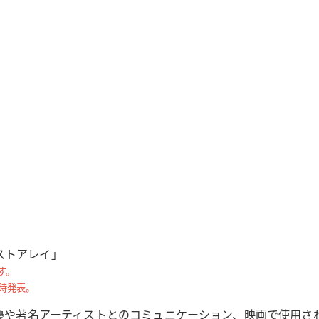
）
ストアレイ」
す。
時発表。
俳優や著名アーティストとのコミュニケーション、映画で使用