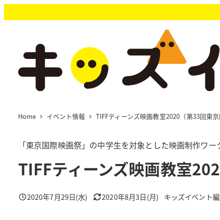
メ
イ
ン
コ
ン
テ
ン
ツ
へ
移
Home
イベント情報
TIFFティーンズ映画教室2020（第33回
動
「東京国際映画祭」の中学生を対象とした映画制作ワー
TIFFティーンズ映画教室2
2020年7月29日(水)
2020年8月3日(月)
キッズイベント編
投稿日
更新日
著
者