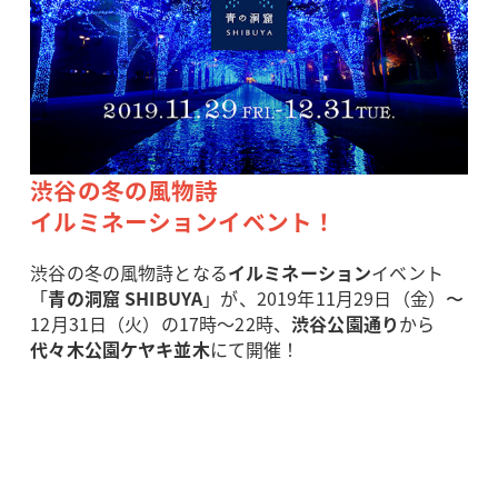
渋谷の冬の風物詩
イルミネーションイベント！
渋谷の冬の風物詩となる
イルミネーション
イベント
「
青の洞窟 SHIBUYA
」が、2019年11月29日（金）〜
12月31日（火）の17時～22時、
渋谷公園通り
から
代々木公園ケヤキ並木
にて開催！