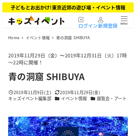
メ
子どもとお出かけ!東京近郊の遊び場・イベント情報
イ
ン
ログイン
新規登録
MENU
コ
ン
Home
イベント情報
青の洞窟 SHIBUYA
テ
ン
ツ
2019年11月29日（金）〜2019年12月31日（火）17時
へ
～22時に開催！
移
青の洞窟 SHIBUYA
動
2019年11月9日(土)
2019年11月29日(金)
投稿日
更新日
カテゴリー
カテゴリー
キッズイベント編集部
イベント情報
展覧会・アート
著
者