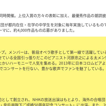
同時開催。上位入賞の方々の表彰に加え、最優秀作品の朗読披
事業団が都内在住・在学の中学生を対象に毎年実施しているもの
マに、約4,000作品もの応募がありました。
ループ。メンバーは、普段オペラ歌手として第一線で活躍して
ている全国引っ張りだこのピアニスト河原忠之による太メン5
いハーモニーで人気を集める。2013年に日本コロムビアよりデ
地でコンサートを行ない、豊かな歌声でファンを魅了している。2
を目的として創立され、NHKの放送出演はもとより、海外の合
皇・皇后両陛下ご成婚50周年記念コンサート」に出演。また、