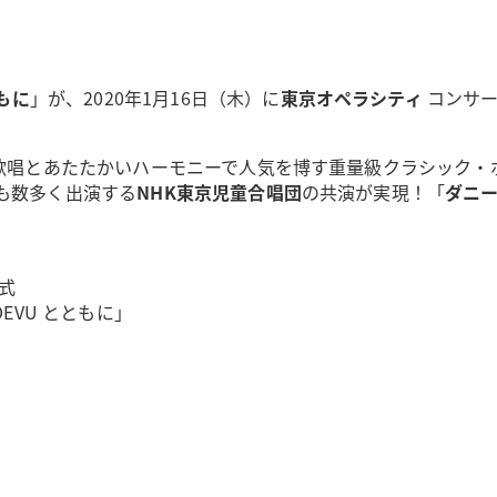
もに
」が、2020年1月16日（木）に
東京オペラシティ
コンサー
な歌唱とあたたかいハーモニーで人気を博す重量級クラシック・
も数多く出演する
NHK東京児童合唱団
の共演が実現！「
ダニ
彰式
EVU とともに」