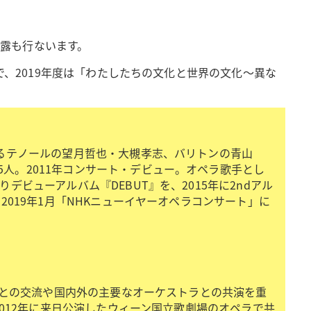
露も行ないます。
で、2019年度は「わたしたちの文化と世界の文化～異な
いるテノールの望月哲也・大槻孝志、バリトンの青山
人。2011年コンサート・デビュー。オペラ歌手とし
ビューアルバム『DEBUT』を、2015年に2ndアル
019年1月「NHKニューイヤーオペラコンサート」に
唱団との交流や国内外の主要なオーケストラとの共演を重
2012年に来日公演したウィーン国立歌劇場のオペラで共