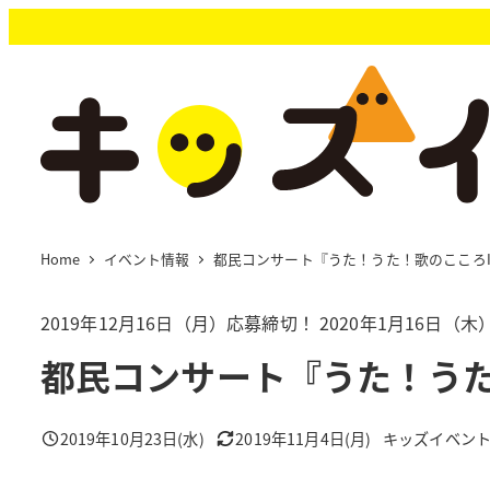
メ
イ
ン
コ
ン
テ
ン
ツ
へ
移
Home
イベント情報
都民コンサート『うた！うた！歌のこころIL
動
2019年12月16日（月）応募締切！ 2020年1月16日
都民コンサート『うた！うた！
2019年10月23日(水)
2019年11月4日(月)
キッズイベン
投稿日
更新日
著
者