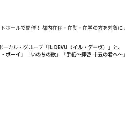
トホールで開催！ 都内在住・在勤・在学の方を対象に、
ボーカル・グループ「
IL DEVU
（
イル・デーヴ
）」と、
ー・ボーイ
」「
いのちの歌
」「
手紙～拝啓 十五の君へ～
」