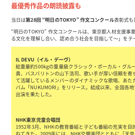
最優秀作品の朗読披露も
当日は
第28回 “明日のTOKYO” 作文コンクール
表彰式も
“明日のTOKYO” 作文コンクールは、東京都人材支援
る文化を理解し合い、認め合う社会を目指して～」をテー
IL DEVU（イル・デーヴ）
総重量約500kgの重量級クラシック・ボーカル・グ
貴、バスバリトンの山下浩司、歌い手が厚い信頼を寄せ
て活躍しているメンバーのダイナミックな歌唱、あたたか
バム「NUKUMORI」をリリース。結成以来、全国各
出演を果たした。
NHK東京児童合唱団
1952年3月、NHKの教育番組と子ども番組の充実
ねてきた。2009年には、NHK交響楽団とともに「天