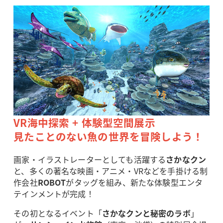
VR海中探索 + 体験型空間展示
見たことのない魚の世界を冒険しよう！
画家・イラストレーターとしても活躍する
さかなクン
と、多くの著名な映画・アニメ・VRなどを手掛ける制
作会社
ROBOT
がタッグを組み、新たな体験型エンタ
テインメントが完成！
その初となるイベント「
さかなクンと秘密のラボ
」