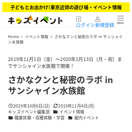
メ
子どもとお出かけ!東京近郊の遊び場・イベント情報
イ
ン
ログイン
新規登録
MENU
コ
ン
Home
イベント情報
さかなクンと秘密のラボ in サンシャイ
テ
ン水族館
ン
ツ
2019年11月1日（金）〜2020年1月13日（月・祝）ま
へ
でサンシャイン水族館で開催！
移
動
さかなクンと秘密のラボ in
サンシャイン水族館
2019年10月6日(日)
2019年11月4日(月)
投稿日
更新日
カテゴリー
キッズイベント編集部
イベント情報
著
カテゴリー
カテゴリー
職業体験・収穫体験・学習
屋内イベント
者