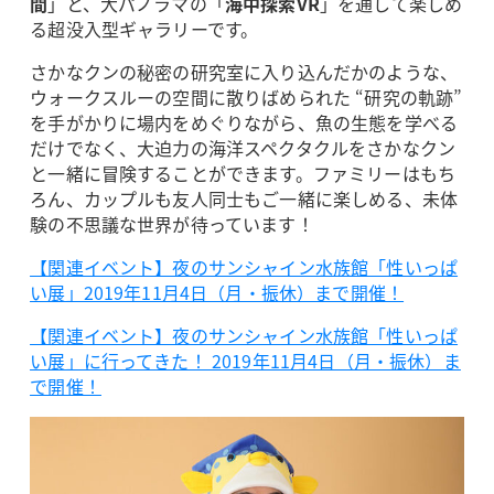
間
」と、大パノラマの「
海中探索VR
」を通して楽しめ
る超没入型ギャラリーです。
さかなクンの秘密の研究室に入り込んだかのような、
ウォークスルーの空間に散りばめられた “研究の軌跡”
を手がかりに場内をめぐりながら、魚の生態を学べる
だけでなく、大迫力の海洋スペクタクルをさかなクン
と一緒に冒険することができます。ファミリーはもち
ろん、カップルも友人同士もご一緒に楽しめる、未体
験の不思議な世界が待っています！
【関連イベント】夜のサンシャイン水族館「性いっぱ
い展」2019年11月4日（月・振休）まで開催！
【関連イベント】夜のサンシャイン水族館「性いっぱ
い展」に行ってきた！ 2019年11月4日（月・振休）ま
で開催！