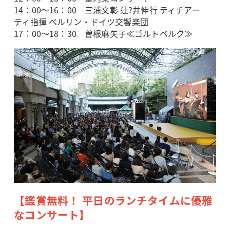
14：00～16：00 三浦文彰 辻?井伸行 ティチアー
ティ指揮 ベルリン・ドイツ交響楽団
17：00～18：30 曽根麻矢子≪ゴルトベルク≫
【鑑賞無料！ 平日のランチタイムに優雅
なコンサート】