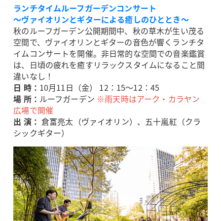
ランチタイムルーフガーデンコンサート
～ヴァイオリンとギターによる癒しのひととき～
秋のルーフガーデン公開期間中、秋の草木が生い茂る
空間で、ヴァイオリンとギターの音色が響くランチタ
イムコンサートを開催。非日常的な空間での音楽鑑賞
は、日頃の疲れを癒すリラックスタイムになること間
違いなし！
日 時：
10月11日（金） 12：15～12：45
場 所：
ルーフガーデン
※雨天時はアーク・カラヤン
広場で開催
出 演：
倉富亮太（ヴァイオリン）、五十嵐紅（クラ
シックギター）