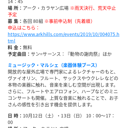
14：45
場 所：
アーク・カラヤン広場
※雨天決行、荒天中止
予定
募 集：
各回 80組
※事前申込制（先着順）
申込はこちら：
https://www.arkhills.com/events/2019/10/004075.h
tml
料 金：
無料
予定曲目：
サン=サーンス：『動物の謝肉祭』ほか
ミュージック・マルシェ（楽器体験ブース）
開放的な屋外広場で専門家によるレクチャーのもと、
ヴァイオリン、フルート、サックスやウクレレなどの
本物の楽器に触れ、音楽を楽しむ空間が出現します。
さらに、フルートやエアロフォン、ハープなどのミニ
コンサートも開催。上質な音楽に触れることで、お子
さんの感性を引き出す機会を提供します。
日 時：
10月12日（土）・13日（日） 10：00～17：
00