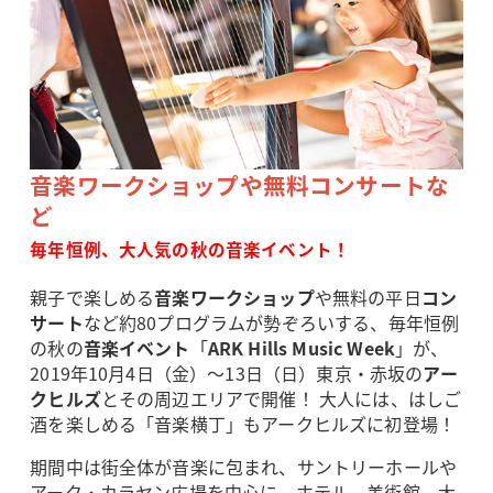
音楽ワークショップや無料コンサートな
ど
毎年恒例、大人気の秋の音楽イベント！
親子で楽しめる
音楽ワークショップ
や無料の平日
コン
サート
など約80プログラムが勢ぞろいする、毎年恒例
の秋の
音楽イベント
「
ARK Hills Music Week
」が、
2019年10月4日（金）～13日（日）東京・赤坂の
アー
クヒルズ
とその周辺エリアで開催！ 大人には、はしご
酒を楽しめる「音楽横丁」もアークヒルズに初登場！
期間中は街全体が音楽に包まれ、サントリーホールや
アーク・カラヤン広場を中心に、ホテル、美術館、大