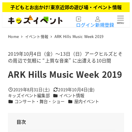
メ
子どもとお出かけ!東京近郊の遊び場・イベント情報
イ
ン
ログイン
新規登録
MENU
コ
ン
Home
イベント情報
ARK Hills Music Week 2019
テ
ン
ツ
2019年10月4日（金）～13日（日）アークヒルズとそ
へ
の周辺で気軽に “上質な音楽” に出遭える10日間
移
ARK Hills Music Week 2019
動
2019年8月31日(土)
2019年10月4日(金)
投稿日
更新日
カテゴリー
キッズイベント編集部
イベント情報
著
カテゴリー
カテゴリー
コンサート・舞台・ショー
屋内イベント
者
目次