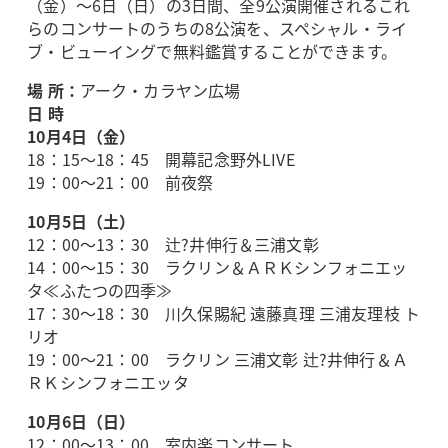
（金）～6日（日）の3日間、全9公演開催されるこれ
らのコンサートのうちの8公演を、スペシャル・ライ
ブ・ビューイングで無料鑑賞することができます。
場 所：
アーク・カラヤン広場
日 時
10月4日（金）
18：15～18：45 開幕記念野外LIVE
19：00～21：00 前夜祭
10月5日（土）
12：00～13：30 辻?井伸行＆三浦文彰
14：00～15：30 ラクリン＆ＡＲＫシンフォニエッ
タ≪ふたつの四季≫
17：30～18：30 川久保賜紀 遠藤真理 三浦友理枝 ト
リオ
19：00～21：00 ラクリン 三浦文彰 辻?井伸行＆Ａ
ＲＫシンフォニエッタ
10月6日（日）
12：00～13：00 室内楽コンサート