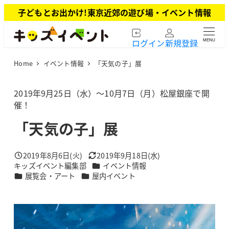
メ
子どもとお出かけ!東京近郊の遊び場・イベント情報
イ
ン
ログイン
新規登録
MENU
コ
ン
Home
イベント情報
「天気の子」展
テ
ン
ツ
2019年9月25日（水）～10月7日（月）松屋銀座で開
へ
催！
移
「天気の子」展
動
2019年8月6日(火)
2019年9月18日(水)
投稿日
更新日
カテゴリー
キッズイベント編集部
イベント情報
著
カテゴリー
カテゴリー
展覧会・アート
屋内イベント
者