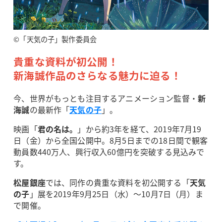
©「天気の子」製作委員会
貴重な資料が初公開！
新海誠作品のさらなる魅力に迫る！
今、世界がもっとも注目するアニメーション監督・
新
海誠
の最新作「
天気の子
」。
映画「
君の名は。
」から約3年を経て、2019年7月19
日（金）から全国公開中。8月5日までの18日間で観客
動員数440万人、興行収入60億円を突破する見込みで
す。
松屋銀座
では、同作の貴重な資料を初公開する「
天気
の子
」展を2019年9月25日（水）～10月7日（月）ま
で開催。