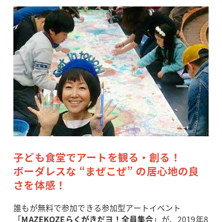
子ども食堂でアートを観る・創る！
ボーダレスな “まぜこぜ” の居心地の良
さを体感！
誰もが無料で参加できる参加型アートイベント
「
MAZEKOZEらくがきだヨ！全員集合
」が、2019年8