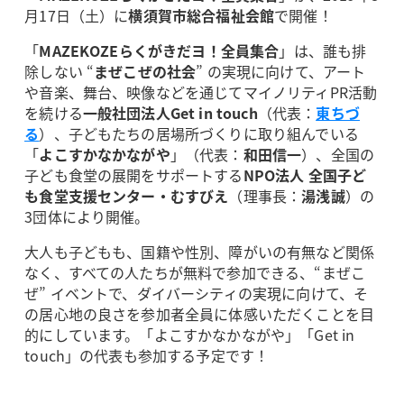
月17日（土）に
横須賀市総合福祉会館
で開催！
「
MAZEKOZEらくがきだヨ！全員集合
」は、誰も排
除しない “
まぜこぜの社会
” の実現に向けて、アート
や音楽、舞台、映像などを通じてマイノリティPR活動
を続ける
一般社団法人Get in touch
（代表：
東ちづ
る
）、子どもたちの居場所づくりに取り組んでいる
「
よこすかなかながや
」（代表：
和田信一
）、全国の
子ども食堂の展開をサポートする
NPO法人 全国子ど
も食堂支援センター・むすびえ
（理事長：
湯浅誠
）の
3団体により開催。
大人も子どもも、国籍や性別、障がいの有無など関係
なく、すべての人たちが無料で参加できる、“まぜこ
ぜ” イベントで、ダイバーシティの実現に向けて、そ
の居心地の良さを参加者全員に体感いただくことを目
的にしています。「よこすかなかながや」「Get in
touch」の代表も参加する予定です！