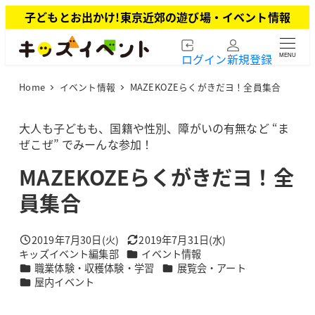
メ
子どもとお出かけ!東京近郊の遊び場・イベント情報
イ
ン
ログイン
新規登録
MENU
コ
ン
Home
イベント情報
MAZEKOZEらくがきだヨ！全員集合
テ
ン
ツ
大人も子どもも、国籍や性別、障がいの有無など “ま
へ
ぜこぜ” でみーんな参加！
移
MAZEKOZEらくがきだヨ！全
動
員集合
2019年7月30日(火)
2019年7月31日(水)
投稿日
更新日
カテゴリー
キッズイベント編集部
イベント情報
著
カテゴリー
カテゴリー
職業体験・収穫体験・学習
展覧会・アート
者
カテゴリー
屋内イベント