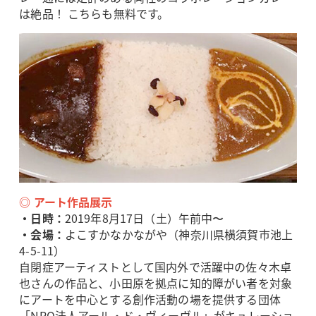
は絶品！ こちらも無料です。
◎ アート作品展示
・日時：
2019年8月17日（土）午前中〜
・会場：
よこすかなかながや（神奈川県横須賀市池上
4-5-11）
自閉症アーティストとして国内外で活躍中の佐々木卓
也さんの作品と、小田原を拠点に知的障がい者を対象
にアートを中心とする創作活動の場を提供する団体
「NPO法人アール・ド・ヴィーヴル」がキュレーショ