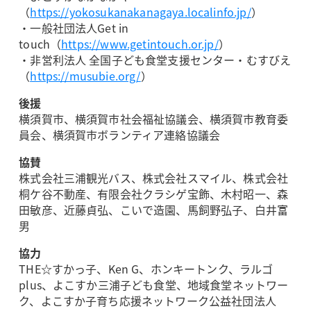
（
https://yokosukanakanagaya.localinfo.jp/
）
・一般社団法人Get in
touch（
https://www.getintouch.or.jp/
）
・非営利法人 全国子ども食堂支援センター・むすびえ
（
https://musubie.org/
）
後援
横須賀市、横須賀市社会福祉協議会、横須賀市教育委
員会、横須賀市ボランティア連絡協議会
協賛
株式会社三浦観光バス、株式会社スマイル、株式会社
桐ケ谷不動産、有限会社クラシゲ宝飾、木村昭一、森
田敏彦、近藤貞弘、こいで造園、馬飼野弘子、白井富
男
協力
THE☆すかっ子、Ken G、ホンキートンク、ラルゴ
plus、よこすか三浦子ども食堂、地域食堂ネットワー
ク、よこすか子育ち応援ネットワーク公益社団法人