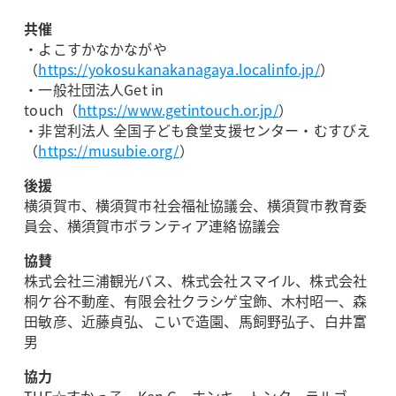
共催
・よこすかなかながや
（
https://yokosukanakanagaya.localinfo.jp/
）
・一般社団法人Get in
touch（
https://www.getintouch.or.jp/
）
・非営利法人 全国子ども食堂支援センター・むすびえ
（
https://musubie.org/
）
後援
横須賀市、横須賀市社会福祉協議会、横須賀市教育委
員会、横須賀市ボランティア連絡協議会
協賛
株式会社三浦観光バス、株式会社スマイル、株式会社
桐ケ谷不動産、有限会社クラシゲ宝飾、木村昭一、森
田敏彦、近藤貞弘、こいで造園、馬飼野弘子、白井富
男
協力
THE☆すかっ子、Ken G、ホンキートンク、ラルゴ