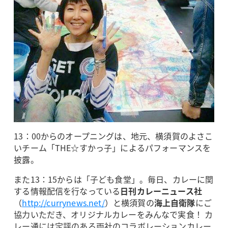
13：00からのオープニングは、地元、横須賀のよさこ
いチーム「THE☆すかっ子」によるパフォーマンスを
披露。
また13：15からは「子ども食堂」。毎日、カレーに関
する情報配信を行なっている
日刊カレーニュース社
（
http://currynews.net/
）と横須賀の
海上自衛隊
にご
協力いただき、オリジナルカレーをみんなで実食！ カ
レー通には定評のある両社のコラボレーションカレー