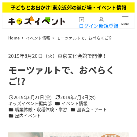
メ
子どもとお出かけ!東京近郊の遊び場・イベント情報
イ
ン
ログイン
新規登録
MENU
コ
ン
Home
イベント情報
モーツァルトで、おぺらくご!?
テ
ン
ツ
2019年8月20日（火）東京文化会館で開催！
へ
モーツァルトで、おぺらく
移
動
ご!?
2019年6月21日(金)
2019年7月3日(水)
投稿日
更新日
カテゴリー
キッズイベント編集部
イベント情報
著
カテゴリー
カテゴリー
職業体験・収穫体験・学習
展覧会・アート
者
カテゴリー
屋内イベント