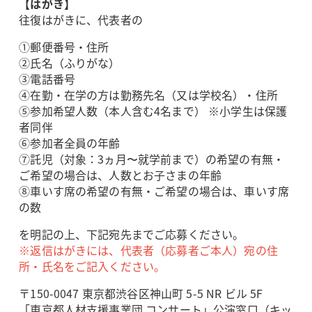
【はがき】
往復はがきに、代表者の
①郵便番号・住所
②氏名（ふりがな）
③電話番号
④在勤・在学の方は勤務先名（又は学校名）・住所
⑤参加希望人数（本人含む4名まで） ※小学生は保護
者同伴
⑥参加者全員の年齢
⑦託児（対象：3ヵ月〜就学前まで）の希望の有無・
ご希望の場合は、人数とお子さまの年齢
⑧車いす席の希望の有無・ご希望の場合は、車いす席
の数
を明記の上、下記宛先までご応募ください。
※返信はがきには、代表者（応募者ご本人）宛の住
所・氏名をご記入ください。
〒150-0047 東京都渋谷区神山町 5-5 NR ビル 5F
「東京都人材支援事業団 コンサート」公演窓口（キッ