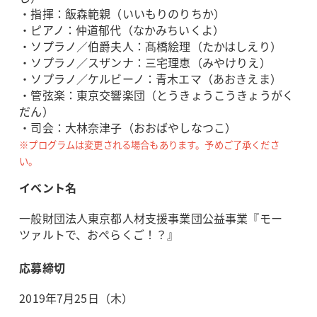
・指揮：飯森範親（いいもりのりちか）
・ピアノ：仲道郁代（なかみちいくよ）
・ソプラノ／伯爵夫人：髙橋絵理（たかはしえり）
・ソプラノ／スザンナ：三宅理恵（みやけりえ）
・ソプラノ／ケルビーノ：青木エマ（あおきえま）
・管弦楽：東京交響楽団（とうきょうこうきょうがく
だん）
・司会：大林奈津子（おおばやしなつこ）
※プログラムは変更される場合もあります。予めご了承くださ
い。
イベント名
一般財団法人東京都人材支援事業団公益事業『モー
ツァルトで、おぺらくご！？』
応募締切
2019年7月25日（木）