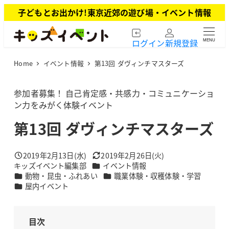
メ
子どもとお出かけ!東京近郊の遊び場・イベント情報
イ
ン
ログイン
新規登録
MENU
コ
ン
Home
イベント情報
第13回 ダヴィンチマスターズ
テ
ン
ツ
参加者募集！ 自己肯定感・共感力・コミュニケーショ
へ
ン力をみがく体験イベント
移
第13回 ダヴィンチマスターズ
動
2019年2月13日(水)
2019年2月26日(火)
投稿日
更新日
カテゴリー
キッズイベント編集部
イベント情報
著
カテゴリー
カテゴリー
動物・昆虫・ふれあい
職業体験・収穫体験・学習
者
カテゴリー
屋内イベント
目次