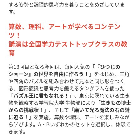
する姿勢と論理的思考力を養うことをめざしていま
す。
算数、理科、アートが学べるコンテン
ツ！
講演は全国学力テストトップクラスの教
育
第13回目となる今回は、毎回人気の「
『ひつじの
ショーン』の世界を自由に作ろう！
」をはじめ、三角
や四角のパズルを組み合わせて見本と同じ形をつく
る、図形認識と思考力を鍛えるタングラムを使った
「
パズル王に君もなれる！
」、東京に隠れている生き
物を観察する学習院大学 生物部により「
生きもの博士
からの挑戦状！
」、そして「
磨いて光る魔法の石の謎
に迫る！
」を実施。算数や理科、アートを楽しみなが
ら学びます。A・Bいずれかのセットを選択し、体験で
きます。