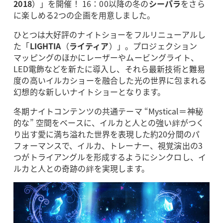
2018
）」を開催！ 16：00以降の冬の
シーパラ
をさら
に楽しめる2つの企画を用意しました。
ひとつは大好評のナイトショーをフルリニューアルし
た「
LIGHTIA
（
ライティア
）」。プロジェクション
マッピングのほかにレーザーやムービングライト、
LED電飾などを新たに導入し、それら最新技術と難易
度の高いイルカショーを融合した光の世界に包まれる
幻想的な新しいナイトショーとなります。
冬期ナイトコンテンツの共通テーマ “Mystical＝神秘
的な” 空間をベースに、イルカと人との強い絆がつく
り出す愛に満ち溢れた世界を表現した約20分間のパ
フォーマンスで、イルカ、トレーナー、視覚演出の3
つがトライアングルを形成するようにシンクロし、イ
ルカと人との奇跡の絆を実現します。