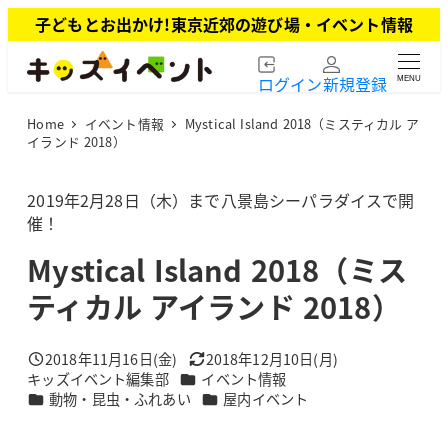
メ
子どもとお出かけ!東京近郊の遊び場・イベント情報
イ
ン
ログイン
新規登録
MENU
コ
ン
Home
イベント情報
Mystical Island 2018（ミスティカル ア
テ
イランド 2018）
ン
ツ
2019年2月28日（木）まで八景島シーパラダイスで開
へ
催！
移
動
Mystical Island 2018（ミス
ティカル アイランド 2018）
2018年11月16日(金)
2018年12月10日(月)
投稿日
更新日
カテゴリー
キッズイベント編集部
イベント情報
著
カテゴリー
カテゴリー
動物・昆虫・ふれあい
屋内イベント
者