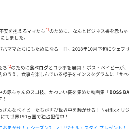
*1
不安を抱えるママたち
のために、なんとビジネス書を赤ちゃ
）にしました。
パママたちにもためになる一冊。2018年10月下旬にウェブサ
*2
たち
のために
食べログ
とコラボを展開！ ボス・ベイビーが
店のうえ、食事を楽しんでいる様子をインスタグラムに「＃ベ
中の赤ちゃんのスゴ技、かわいい姿を集めた動画集「
BOSS BA
す！
んなベイビーたちが再び世界中を騒がせる！ Netflixオリ
lixにて世界190ヵ国で独占配信中！
おまかせ！」シーズン2 オリジナル・スタイ プレゼント！