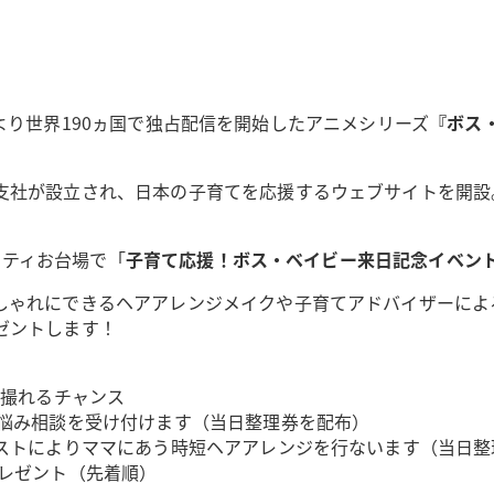
）より世界190ヵ国で独占配信を開始したアニメシリーズ
『ボス
支社が設立され、日本の子育てを応援するウェブサイトを開設
アシティお台場で「
子育て応援！ボス・ベイビー来日記念イベント by 
しゃれにできるヘアアレンジメイクや子育てアドバイザーによ
ゼントします！
を撮れるチャンス
お悩み相談を受け付けます（当日整理券を配布）
ィストによりママにあう時短ヘアアレンジを行ないます（当日整
プレゼント（先着順）