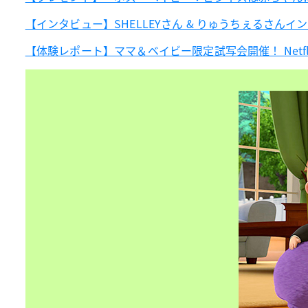
【インタビュー】SHELLEYさん & りゅうちぇるさんイ
【体験レポート】ママ＆ベイビー限定試写会開催！ Netf