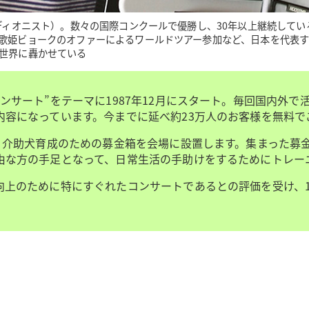
ーディオニスト）。数々の国際コンクールで優勝し、30年以上継続して
歌姫ビョークのオファーによるワールドツアー参加など、日本を代表す
世界に轟かせている
ンサート”をテーマに1987年12月にスタート。毎回国内外
内容になっています。今までに延べ約23万人のお客様を無料で
は、介助犬育成のための募金箱を会場に設置します。集まった募
由な方の手足となって、日常生活の手助けをするためにトレー
上のために特にすぐれたコンサートであるとの評価を受け、19