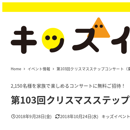
メ
イ
ン
コ
ン
テ
ン
ツ
へ
移
Home
イベント情報
第103回クリスマスステップコンサート（
動
2,150名様を家族で楽しめるコンサートに無料ご招待！
第103回クリスマスステッ
2018年9月28日(金)
2018年10月24日(水)
キッズイベン
投稿日
更新日
著
者