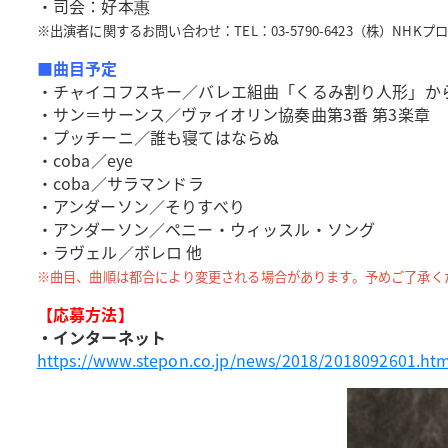
・司会：好本惠
※出演者に関するお問い合わせ：TEL：03-5790-6423（株）NHK
■曲目予定
・チャイコフスキー／バレエ組曲「くるみ割り人形」から
・サン＝サーンス／ヴァイオリン協奏曲第3番 第3楽章
・プッチーニ／誰も寝てはならぬ
・coba／eye
・coba／サラマンドラ
・アンダーソン／そりすべり
・アンダーソン／ペニー・ウィッスル・ソング
・ラヴェル／ボレロ 他
※曲目、曲順は都合により変更される場合があります。予めご了承く
【応募方法】
・インターネット
https://www.stepon.co.jp/news/2018/2018092601.ht