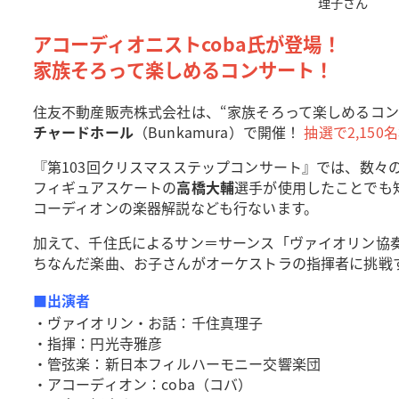
理子さん
アコーディオニストcoba氏が登場！
家族そろって楽しめるコンサート！
住友不動産販売株式会社は、“家族そろって楽しめるコン
チャードホール
（Bunkamura）で開催！
抽選で2,15
『第103回クリスマスステップコンサート』では、数
フィギュアスケートの
高橋大輔
選手が使用したことでも
コーディオンの楽器解説なども行ないます。
加えて、千住氏によるサン＝サーンス「ヴァイオリン協奏
ちなんだ楽曲、お子さんがオーケストラの指揮者に挑戦
■出演者
・ヴァイオリン・お話：千住真理子
・指揮：円光寺雅彦
・管弦楽：新日本フィルハーモニー交響楽団
・アコーディオン：coba（コバ）