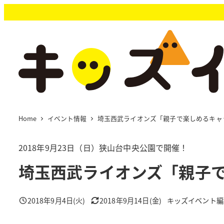
メ
イ
ン
コ
ン
テ
ン
ツ
へ
移
Home
イベント情報
埼玉西武ライオンズ「親子で楽しめるキャ
動
2018年9月23日（日）狭山台中央公園で開催！
埼玉西武ライオンズ「親子
2018年9月4日(火)
2018年9月14日(金)
キッズイベント編
投稿日
更新日
著
者