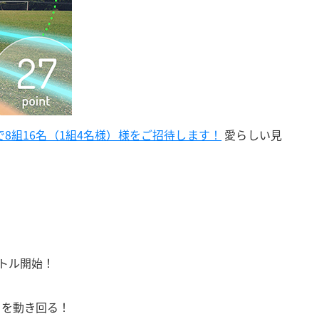
選で8組16名（1組4名様）様をご招待します！
愛らしい見
トル開始！
中を動き回る！