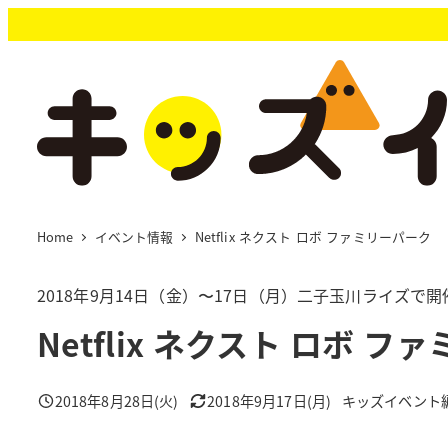
メ
イ
ン
コ
ン
テ
ン
ツ
へ
移
Home
イベント情報
Netflix ネクスト ロボ ファミリーパーク
動
2018年9月14日（金）〜17日（月）二子玉川ライズで開
Netflix ネクスト ロボ 
2018年8月28日(火)
2018年9月17日(月)
キッズイベント
投稿日
更新日
著
者