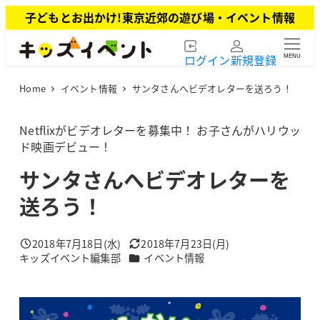
メ
子どもとお出かけ!東京近郊の遊び場・イベント情報
イ
ン
ログイン
新規登録
MENU
コ
ン
Home
イベント情報
サンタさんへビデオレターを送ろう！
テ
ン
ツ
Netflixがビデオレターを募集中！ お子さんがハリウッ
へ
ド映画デビュー！
移
サンタさんへビデオレターを
動
送ろう！
2018年7月18日(水)
2018年7月23日(月)
投稿日
更新日
カテゴリー
キッズイベント編集部
イベント情報
著
者