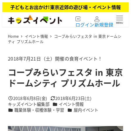
メ
子どもとお出かけ!東京近郊の遊び場・イベント情報
イ
ン
ログイン
新規登録
MENU
コ
ン
Home
イベント情報
コープみらいフェスタ in 東京ドームシ
テ
ティ プリズムホール
ン
ツ
2018年7月21日（土）開催の食育イベント！
へ
移
コープみらいフェスタ in 東京
動
ドームシティ プリズムホール
2018年6月8日(金)
2018年6月23日(土)
投稿日
更新日
カテゴリー
キッズイベント編集部
イベント情報
著
カテゴリー
カテゴリー
職業体験・収穫体験・学習
屋内イベント
者