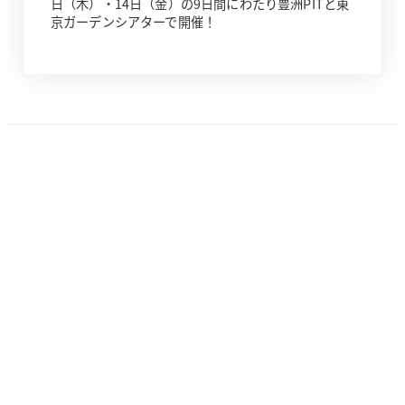
日（木）・14日（金）の9日間にわたり豊洲PITと東
京ガーデンシアターで開催！