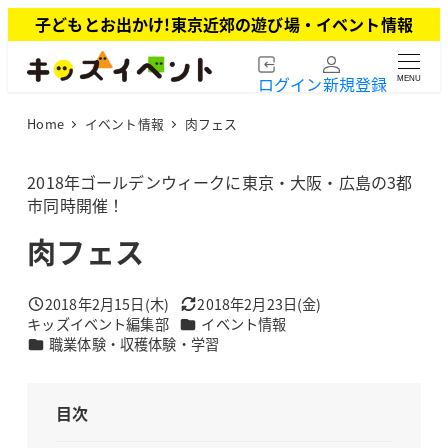
メ
子どもとお出かけ!東京近郊の遊び場・イベント情報
イ
ン
ログイン
新規登録
MENU
コ
ン
Home
イベント情報
肉フェス
テ
ン
ツ
2018年ゴールデンウィークに東京・大阪・広島の3都
へ
市同時開催！
移
肉フェス
動
2018年2月15日(木)
2018年2月23日(金)
投稿日
更新日
カテゴリー
キッズイベント編集部
イベント情報
著
カテゴリー
職業体験・収穫体験・学習
者
目次