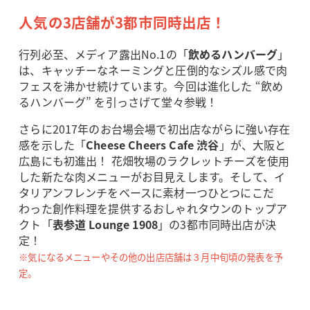
人気の3店舗が3都市同時出店！
行列必至、メディア露出No.1の「
飲めるハンバーグ
」
は、キャッチーなネーミングと圧倒的なシズル感で肉
フェスを沸かせ続けています。今回は進化した “飲め
るハンバーグ” を引っさげて堂々参戦！
さらに2017年のお台場会場で初出店ながらに強い存在
感を示した「
Cheese Cheers Cafe 渋谷
」が、大阪と
広島にも初進出！ 花畑牧場のラクレットチーズを使用
した新たな肉メニューがお目見えします。そして、イ
タリアンフレンチをベースに素材一つひとつにこだ
わった創作料理を提供するおしゃれタウンのトップア
クト「
表参道 Lounge 1908
」の3都市同時出店が決
定！
※気になるメニューやその他の出店店舗は３月中旬頃の発表を予
定。