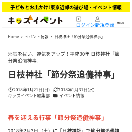
メ
子どもとお出かけ!東京近郊の遊び場・イベント情報
イ
ン
ログイン
新規登録
MENU
コ
ン
Home
イベント情報
日枝神社「節分祭追儺神事」
テ
ン
ツ
邪気を祓い、運気をアップ！平成30年 日枝神社「節
へ
分祭追儺神事」
移
日枝神社「節分祭追儺神事」
動
2018年1月21日(日)
2018年1月31日(水)
投稿日
更新日
カテゴリー
キッズイベント編集部
イベント情報
著
者
春を迎える行事「節分祭追儺神事」
2018年2月3日（土）に「
日枝神社
」で
節分祭追儺神