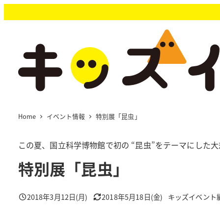
メ
イ
ン
コ
ン
テ
ン
ツ
へ
移
Home
イベント情報
特別展「昆虫」
動
この夏、国立科学博物館で初の “昆虫”をテーマにした
特別展「昆虫」
2018年3月12日(月)
2018年5月18日(金)
キッズイベント
投稿日
更新日
著
者