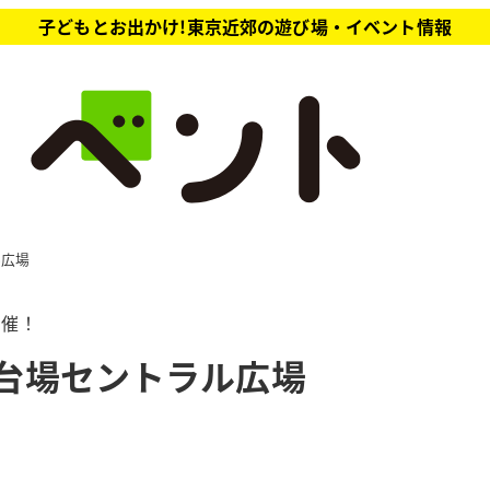
子どもとお出かけ!東京近郊の遊び場・イベント情報
ル広場
開催！
 お台場セントラル広場
報