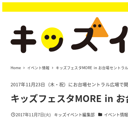
メ
イ
ン
コ
ン
テ
ン
ツ
へ
移
Home
イベント情報
キッズフェスタMORE in お台場セントラ
動
2017年11月23日（木・祝）にお台場セントラル広場で
キッズフェスタMORE in
カテゴリー
2017年11月7日(火)
キッズイベント編集部
イベント情
投稿日
著
者