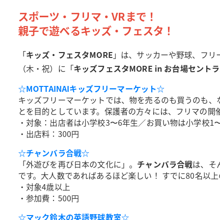
スポーツ・フリマ・VRまで！
親子で遊べるキッズ・フェスタ！
「
キッズ・フェスタMORE
」は、サッカーや野球、フリー
（木・祝）に「
キッズフェスタMORE in お台場セント
☆MOTTAINAIキッズフリーマーケット☆
キッズフリーマーケットでは、物を売るのも買うのも、
とを目的としています。保護者の方々には、フリマの開
・対象：出店者は小学校3〜6年生／お買い物は小学校1〜
・出店料：300円
☆チャンバラ合戦☆
「外遊びを再び日本の文化に」。
チャンバラ合戦
は、そ
です。大人数であればあるほど楽しい！ すでに80名以
・対象4歳以上
・参加費：500円
☆マック鈴木の英語野球教室☆