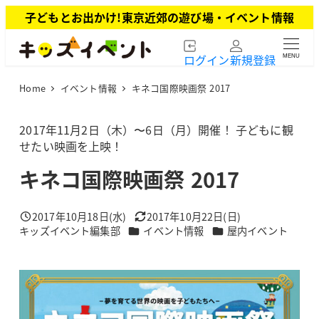
メ
子どもとお出かけ!東京近郊の遊び場・イベント情報
イ
ン
ログイン
新規登録
MENU
コ
ン
Home
イベント情報
キネコ国際映画祭 2017
テ
ン
ツ
2017年11月2日（木）〜6日（月）開催！ 子どもに観
へ
せたい映画を上映！
移
キネコ国際映画祭 2017
動
2017年10月18日(水)
2017年10月22日(日)
投稿日
更新日
カテゴリー
カテゴリー
キッズイベント編集部
イベント情報
屋内イベント
著
者