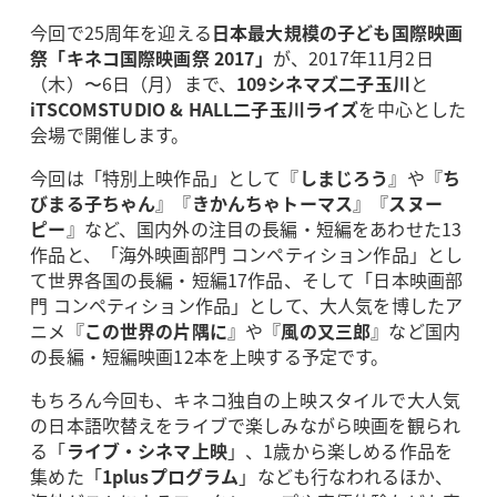
今回で25周年を迎える
日本最大規模の子ども国際映画
祭「キネコ国際映画祭 2017」
が、2017年11月2日
（木）〜6日（月）まで、
109シネマズ二子玉川
と
iTSCOMSTUDIO & HALL二子玉川ライズ
を中心とした
会場で開催します。
今回は「特別上映作品」として『
しまじろう
』や『
ち
びまる子ちゃん
』『
きかんちゃトーマス
』『
スヌー
ピー
』など、国内外の注目の長編・短編をあわせた13
作品と、「海外映画部門 コンペティション作品」とし
て世界各国の長編・短編17作品、そして「日本映画部
門 コンペティション作品」として、大人気を博したア
ニメ『
この世界の片隅に
』や『
風の又三郎
』など国内
の長編・短編映画12本を上映する予定です。
もちろん今回も、キネコ独自の上映スタイルで大人気
の日本語吹替えをライブで楽しみながら映画を観られ
る「
ライブ・シネマ上映
」、1歳から楽しめる作品を
集めた「
1plusプログラム
」なども行なわれるほか、