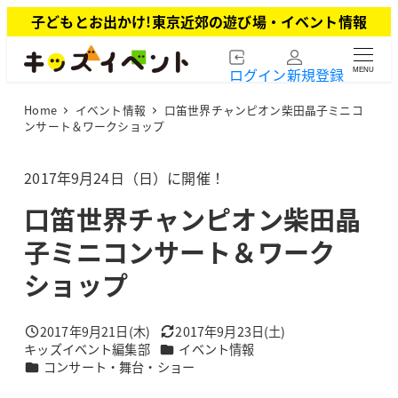
メ
子どもとお出かけ!東京近郊の遊び場・イベント情報
イ
ン
ログイン
新規登録
MENU
コ
ン
Home
イベント情報
口笛世界チャンピオン柴田晶子ミニコ
テ
ンサート＆ワークショップ
ン
ツ
2017年9月24日（日）に開催！
へ
移
口笛世界チャンピオン柴田晶
動
子ミニコンサート＆ワーク
ショップ
2017年9月21日(木)
2017年9月23日(土)
投稿日
更新日
カテゴリー
キッズイベント編集部
イベント情報
著
カテゴリー
コンサート・舞台・ショー
者