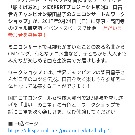
「駅すぱあと」×EXPERTプロジェクト
第2弾「
口笛
世界チャンピオン柴田晶子のミニコンサート＆ワーク
ショップ
」が、2017年9月24日（日）に東京・高円寺
の
ヴァル研究所
イベントスペースで開催！
ただいま
参加者を募集中！
ミニコンサート
では誰もが聞いたことのある名曲から
CMソング、有名なアニメ曲など、子どもから大人まで
みんなが楽しめる曲を生演奏でお届けします。
ワークショップ
では、世界チャンピオンの
柴田晶子
さ
んが口笛のコツを伝授。口笛を吹く楽しさを参加者一
体となって体感することができます！
国際口笛コンクール女性成人部門で2度優勝を成し遂
げた「世界一の口笛」の音色と、ワークショップで一
緒に口笛を吹く楽しさを、ぜひ体験してください！
■ 申込ページ：
https://ekispamall.net/products/detail.php?