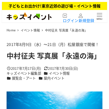
メ
子どもとお出かけ!東京近郊の遊び場・イベント情報
イ
ン
ログイン
新規登録
MENU
コ
ン
Home
イベント情報
中村征夫 写真展「永遠の海」
テ
ン
ツ
2017年8月9日（水）〜21日（月）松屋銀座で開催！
へ
中村征夫 写真展「永遠の海」
移
動
2017年7月17日(月)
2017年7月30日(日)
投稿日
更新日
カテゴリー
キッズイベント編集部
イベント情報
著
カテゴリー
カテゴリー
展覧会・アート
屋内イベント
者