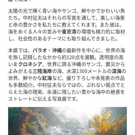
太陽の光で輝く青い海やサンゴ、鮮やかでかわいい魚
たち。中村征夫はそれらの写真を通して、美しい海景
と命の豊かさを私たちに教えてくれます。また彼は、
海をめぐる人々の営みや
東京湾
の環境も精力的に取材
し、社会性のあるテーマにも取り組んできました。
本展では、
パラオ
・
沖縄
の最新作を中心に、世界の海
を旅し記録したなかから約120点を展観。透明度の高
い
ミクロネシア
、世界に誇る沖縄のサンゴ、震災から
よみがえる
三陸海岸
の海、水深1300メートルの
深海
の
世界、鮮やかな
紅海
など、撮り下ろしや未発表の作品
も多数紹介。中村征夫ならではの、ぶれない視点でと
らえた海の現実、永遠に残したい豊かな海中の絶景を
ストレートに伝える写真展です。