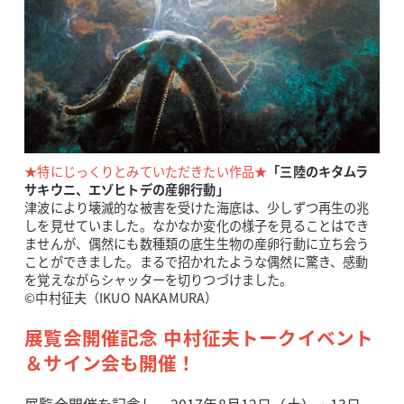
★特にじっくりとみていただきたい作品★
「三陸のキタムラ
サキウニ、エゾヒトデの産卵行動」
津波により壊滅的な被害を受けた海底は、少しずつ再生の兆
しを見せていました。なかなか変化の様子を見ることはでき
ませんが、偶然にも数種類の底生生物の産卵行動に立ち会う
ことができました。まるで招かれたような偶然に驚き、感動
を覚えながらシャッターを切りつづけました。
©中村征夫（IKUO NAKAMURA）
展覧会開催記念 中村征夫トークイベント
＆サイン会も開催！
展覧会開催を記念し、2017年8月12日（土）・13日