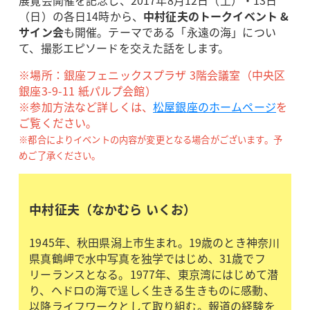
（日）の各日14時から、
中村征夫のトークイベント &
サイン会
も開催。テーマである「永遠の海」につい
て、撮影エピソードを交えた話をします。
※場所：銀座フェニックスプラザ 3階会議室（中央区
銀座3-9-11 紙パルプ会館）
※参加方法など詳しくは、
松屋銀座のホームページ
を
ご覧ください。
※都合によりイベントの内容が変更となる場合がございます。予
めご了承ください。
中村征夫（なかむら いくお）
1945年、秋田県潟上市生まれ。19歳のとき神奈川
県真鶴岬で水中写真を独学ではじめ、31歳でフ
リーランスとなる。1977年、東京湾にはじめて潜
り、ヘドロの海で逞しく生きる生きものに感動、
以降ライフワークとして取り組む。報道の経験を