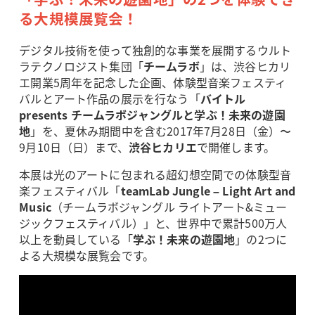
る大規模展覧会！
デジタル技術を使って独創的な事業を展開するウルト
ラテクノロジスト集団「
チームラボ
」は、渋谷ヒカリ
エ開業5周年を記念した企画、体験型音楽フェスティ
バルとアート作品の展示を行なう「
バイトル
presents チームラボジャングルと学ぶ！未来の遊園
地
」を、夏休み期間中を含む2017年7月28日（金）〜
9月10日（日）まで、
渋谷ヒカリエ
で開催します。
本展は光のアートに包まれる超幻想空間での体験型音
楽フェスティバル「
teamLab Jungle – Light Art and
Music
（チームラボジャングル ライトアート&ミュー
ジックフェスティバル）」と、世界中で累計500万人
以上を動員している「
学ぶ！未来の遊園地
」の2つに
よる大規模な展覧会です。