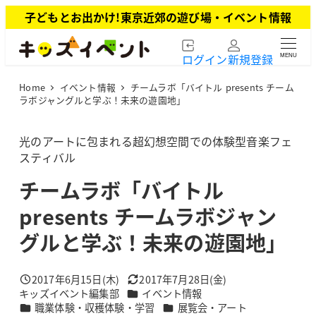
メ
子どもとお出かけ!東京近郊の遊び場・イベント情報
イ
ン
ログイン
新規登録
MENU
コ
ン
Home
イベント情報
チームラボ「バイトル presents チーム
テ
ラボジャングルと学ぶ！未来の遊園地」
ン
ツ
光のアートに包まれる超幻想空間での体験型音楽フェ
へ
スティバル
移
動
チームラボ「バイトル
presents チームラボジャン
グルと学ぶ！未来の遊園地」
2017年6月15日(木)
2017年7月28日(金)
投稿日
更新日
カテゴリー
キッズイベント編集部
イベント情報
著
カテゴリー
カテゴリー
職業体験・収穫体験・学習
展覧会・アート
者