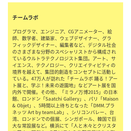
チームラボ
プログラマ、エンジニア、CGアニメーター、絵
師、数学者、建築家、ウェブデザイナー、グラ
フィックデザイナー、編集者など、デジタル社会
のさまざまな分野のスペシャリストから構成され
ているウルトラテクノロジスト集団。アート、サ
イエンス、テクノロジー、クリエイティビティの
境界を越えて、集団的創造をコンセプトに活動し
ている。47万人が訪れた「チームラボ 踊る！アー
ト展と、学ぶ！未来の遊園地」などアート展を国
内外で開催。その他、「ミラノ万博2015」の日本
館、ロンドン「Saatchi Gallery」、パリ「Maison
& Objet」、5時間以上待ちとなった「DMM.プラ
ネッツ Art by teamLab」、シリコンバレー、台
湾、ロンドンでの個展、シンガポール、韓国で巨
大な常設展など。横浜にて「人と木々とクリスタ