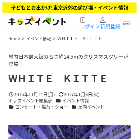
メ
子どもとお出かけ!東京近郊の遊び場・イベント情報
イ
ン
ログイン
新規登録
MENU
コ
ン
Home
イベント情報
ＷＨＩＴＥ ＫＩＴＴＥ
テ
ン
ツ
屋内日本最大級の高さ約14.5mのクリスマスツリーが
へ
登場！
移
ＷＨＩＴＥ ＫＩＴＴＥ
動
2016年11月14日(月)
2017年1月3日(火)
投稿日
更新日
カテゴリー
キッズイベント編集部
イベント情報
著
カテゴリー
カテゴリー
コンサート・舞台・ショー
屋内イベント
者