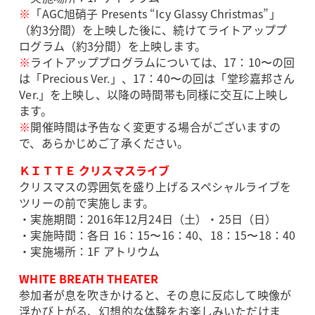
※
「AGC旭硝子 Presents “Icy Glassy Christmas”」
（約3分間）を上映した後に、続けてライトアッププ
ログラム（約3分間）を上映します。
※
ライトアッププログラムについては、17：10〜の回
は「Precious Ver.」、17：40〜の回は「堂珍嘉邦さん
Ver.」を上映し、以降の時間帯も同様に交互に上映し
ます。
※
開催時間は予告なく変更する場合がございますの
で、あらかじめご了承ください。
ＫＩＴＴＥ クリスマスライブ
クリスマスの雰囲気を盛り上げるスペシャルライブを
ツリーの前で実施します。
・実施期間：2016年12月24日（土）・25日（日）
・実施時間：各日 16：15〜16：40、18：15〜18：40
・実施場所：1F アトリウム
WHITE BREATH THEATER
参加者が息を吹きかけると、その息に反応して映像が
浮かび上がる、幻想的な体験をお楽しみいただけま