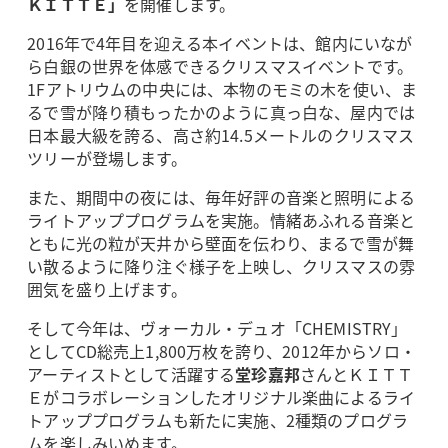
ＫＩＴＴＥ」
を開催します。
2016年で4年目を迎える本イベントは、館内にいなが
ら白銀の世界を体感できるクリスマスイベントです。
1Fアトリウムの中央には、本物のモミの木を使い、ま
るで雪が降り積もったかのように真っ白な、屋内では
日本最大級を誇る、高さ約14.5メートルのクリスマス
ツリーが登場します。
また、期間中の夜には、毎年好評の音楽と照明による
ライトアッププログラムを実施。情緒あふれる音楽と
ともに光の粒が天井から壁面を伝わり、まるで雪が舞
い散るように降り注ぐ様子を上映し、クリスマスの雰
囲気を盛り上げます。
そして今年は、ヴォーカル・デュオ「CHEMISTRY」
としてCD総売上1,800万枚を誇り、2012年からソロ・
アーティストとして活躍する
堂珍嘉邦
さんとＫＩＴＴ
Ｅがコラボレーションしたオリジナル楽曲によるライ
トアッププログラムも新たに実施、2種類のプログラ
ムを楽しみいめます。