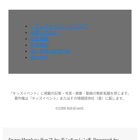
『キッズイベント』について
お問い合わせ
広告掲載
利用規約
個人情報の取扱方針
媒体資料
『キッズイベント』に掲載の記事・写真・画像・動画の無断転載を禁じます。
著作権は『キッズイベント』またはその情報提供社（者）に属します。
©2006 KidsEvent.
Snow Monkey
テーマ by
モンキーレンチ
Powered by