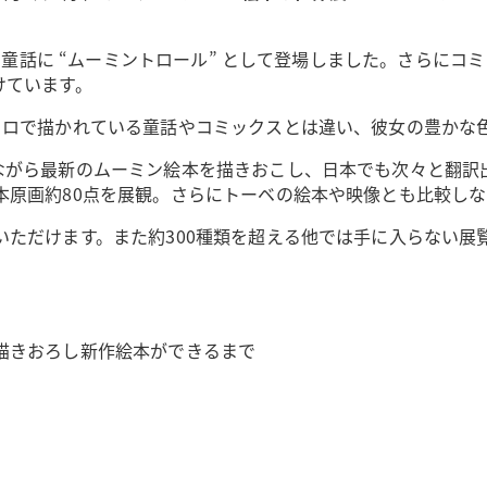
書いた童話に “ムーミントロール” として登場しました。さら
けています。
クロで描かれている童話やコミックスとは違い、彼女の豊かな
ながら最新のムーミン絵本を描きおこし、日本でも次々と翻訳
本原画約80点を展観。さらにトーベの絵本や映像とも比較し
いただけます。また約300種類を超える他では手に入らない展
描きおろし新作絵本ができるまで