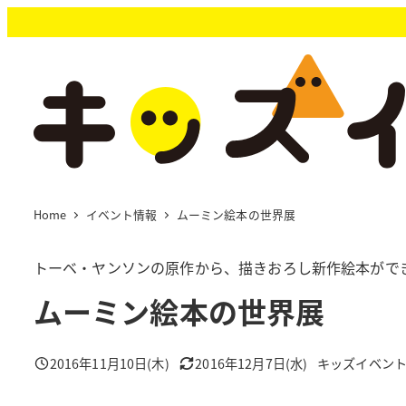
メ
イ
ン
コ
ン
テ
ン
ツ
へ
移
Home
イベント情報
ムーミン絵本の世界展
動
トーベ・ヤンソンの原作から、描きおろし新作絵本がで
ムーミン絵本の世界展
2016年11月10日(木)
2016年12月7日(水)
キッズイベン
投稿日
更新日
著
者