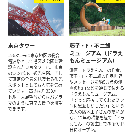
東京タワー
藤子・F・不二雄
ミュージアム（ドラえ
1958年末に東京地区の総合
もんミュージアム）
電波塔として港区芝公園に建
設された東京タワーは、東京
漫画『ドラえもん』の作者、
のシンボル、観光名所、そし
藤子・F・不二雄の作品世界
て東京の全景を見渡せる観光
やメッセージを約5万点の漫
スポットとしても人気を集め
画の原画などを通じて伝える
ています。高さは約333メー
ドラえもんミュージアム。
トル。大展望台からはパノラ
「ずっと応援してくれたファ
マのように東京の景色を眺望
ンに恩返しがしたい」という
できます。
夫人の藤本正子さんの想いか
ら、12年の構想を経て「ドラ
えもん」の誕生日である9月3
日にオープン。