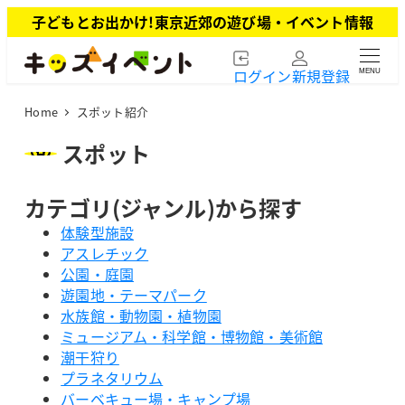
メ
子どもとお出かけ!東京近郊の遊び場・イベント情報
イ
ン
ログイン
新規登録
MENU
コ
ン
Home
スポット紹介
テ
ン
スポット
ツ
へ
カテゴリ(ジャンル)から探す
移
動
体験型施設
アスレチック
公園・庭園
遊園地・テーマパーク
水族館・動物園・植物園
ミュージアム・科学館・博物館・美術館
潮干狩り
プラネタリウム
バーベキュー場・キャンプ場