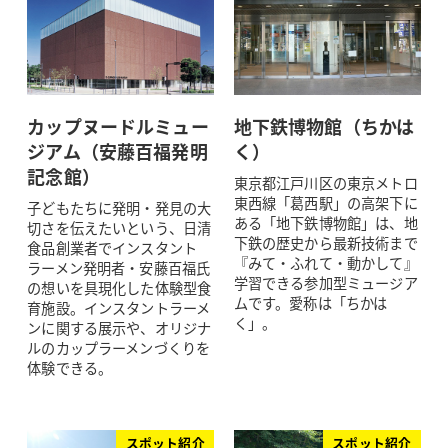
カップヌードルミュー
地下鉄博物館（ちかは
ジアム（安藤百福発明
く）
記念館）
東京都江戸川区の東京メトロ
東西線「葛西駅」の高架下に
子どもたちに発明・発見の大
ある「地下鉄博物館」は、地
切さを伝えたいという、日清
下鉄の歴史から最新技術まで
食品創業者でインスタント
『みて・ふれて・動かして』
ラーメン発明者・安藤百福氏
学習できる参加型ミュージア
の想いを具現化した体験型食
ムです。愛称は「ちかは
育施設。インスタントラーメ
く」。
ンに関する展示や、オリジナ
ルのカップラーメンづくりを
体験できる。
スポット紹介
スポット紹介