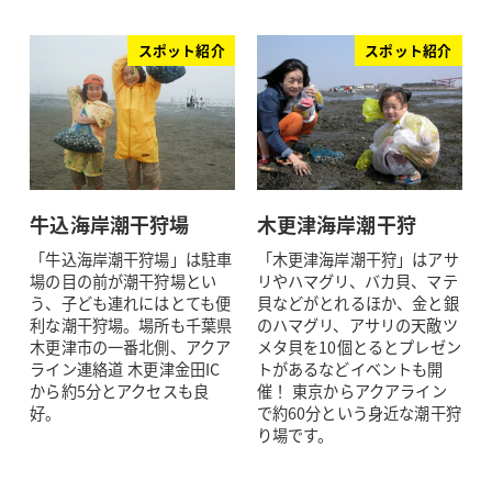
スポット紹介
スポット紹介
牛込海岸潮干狩場
木更津海岸潮干狩
「牛込海岸潮干狩場」は駐車
「木更津海岸潮干狩」はアサ
場の目の前が潮干狩場とい
リやハマグリ、バカ貝、マテ
う、子ども連れにはとても便
貝などがとれるほか、金と銀
利な潮干狩場。場所も千葉県
のハマグリ、アサリの天敵ツ
木更津市の一番北側、アクア
メタ貝を10個とるとプレゼン
ライン連絡道 木更津金田IC
トがあるなどイベントも開
から約5分とアクセスも良
催！ 東京からアクアライン
好。
で約60分という身近な潮干狩
り場です。