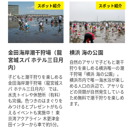
スポット紹介
スポット紹介
金田海岸潮干狩場（龍
横浜 海の公園
宮城スパ ホテル三日月
自然のアサリで子どもと潮干
内）
狩りを楽しめる横浜唯一の潮
干狩場「横浜 海の公園」。
子どもと潮干狩りを楽しめる
横浜市内で唯一海水浴が楽し
金田海岸潮干狩場（龍宮城ス
める人口の浜辺で、アサリな
パ ホテル三日月内） では、
どの貝類が自然発生している
水洗トイレや休憩所（有料）
ため無料で潮干狩りを楽しめ
も完備。色つきのはまぐりを
ます。
みつけるとプレゼントがもら
えるイベントも実施中！ 東
京湾アクアライン 木更津金
田インターから車で約5分。