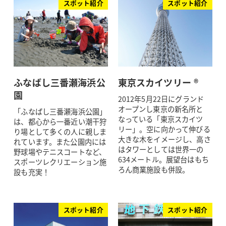
スポット紹介
スポット紹介
ふなばし三番瀬海浜公
東京スカイツリー ®
園
2012年5月22日にグランド
オープンし東京の新名所と
「ふなばし三番瀬海浜公園」
なっている「東京スカイツ
は、都心から一番近い潮干狩
リー」。空に向かって伸びる
り場として多くの人に親しま
大きな木をイメージし、高さ
れています。また公園内には
はタワーとしては世界一の
野球場やテニスコートなど、
634メートル。展望台はもち
スポーツレクリエーション施
ろん商業施設も併設。
設も充実！
スポット紹介
スポット紹介