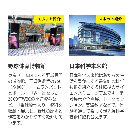
スポット紹介
スポット紹介
野球体育博物館
日本科学未来館
東京ドーム内にある野球専門
日本科学未来館は私たちの生
の博物館。王貞治選手の756
活を豊かにする最先端の科学
号や800号ホームランバット
技術を紹介する体験型のサイ
とボール、世界一となった
エンスミュージアムです。常
2009年WBCの関連資料な
設展示や企画展、トークセッ
ど、「野球殿堂入り」資料を
ション、実験教室などで、体
収蔵・展示し、野球の歴史と
験を通して楽しく最先端科学
現在をわかりやすく紹介して
技術に触れ合えます。
います。