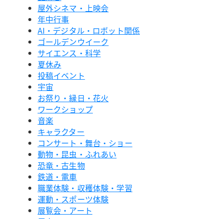
屋外シネマ・上映会
年中行事
AI・デジタル・ロボット関係
ゴールデンウイーク
サイエンス・科学
夏休み
投稿イベント
宇宙
お祭り・縁日・花火
ワークショップ
音楽
キャラクター
コンサート・舞台・ショー
動物・昆虫・ふれあい
恐竜・古生物
鉄道・電車
職業体験・収穫体験・学習
運動・スポーツ体験
展覧会・アート