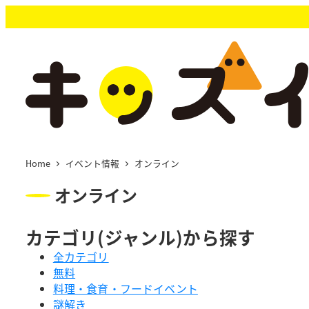
メ
イ
ン
コ
ン
テ
ン
ツ
へ
移
Home
イベント情報
オンライン
動
オンライン
カテゴリ(ジャンル)から探す
全カテゴリ
無料
料理・食育・フードイベント
謎解き