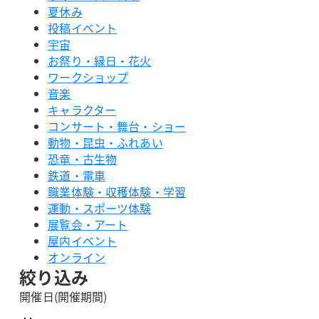
夏休み
投稿イベント
宇宙
お祭り・縁日・花火
ワークショップ
音楽
キャラクター
コンサート・舞台・ショー
動物・昆虫・ふれあい
恐竜・古生物
鉄道・電車
職業体験・収穫体験・学習
運動・スポーツ体験
展覧会・アート
屋内イベント
オンライン
絞り込み
開催日(開催期間)