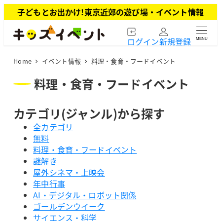
メ
子どもとお出かけ!東京近郊の遊び場・イベント情報
イ
ン
ログイン
新規登録
MENU
コ
ン
Home
イベント情報
料理・食育・フードイベント
テ
ン
料理・食育・フードイベント
ツ
へ
カテゴリ(ジャンル)から探す
移
動
全カテゴリ
無料
料理・食育・フードイベント
謎解き
屋外シネマ・上映会
年中行事
AI・デジタル・ロボット関係
ゴールデンウイーク
サイエンス・科学