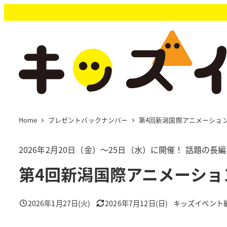
メ
イ
ン
コ
ン
テ
ン
ツ
へ
移
Home
プレゼントバックナンバー
第4回新潟国際アニメーショ
動
2026年2月20日（金）～25日（水）に開催！ 話題の長
第4回新潟国際アニメーショ
2026年1月27日(火)
2026年7月12日(日)
キッズイベント
投稿日
更新日
著
者