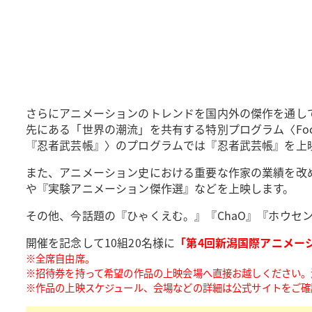
さらにアニメーションのトレンドを国内外の傑作を通して
先にある「世界の潮流」を共有する特別プログラム〈Focus o
『忍者武芸帳』〉のプログラムでは『忍者武芸帳』を上
また、アニメーション史における重要な作家の業績を改
や『実験アニメーション傑作選』などを上映します。
その他、今話題の『ひゃくえむ。』『ChaO』『ホウセ
開催を記念して10組20名様に
「第4回新潟国際アニメー
※全席自由席。
※招待券を持って希望の作品の上映会場へ直接お越しください。
※作品の上映スケジュール、会場などの詳細は公式サイトをご確