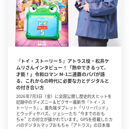
『トイ・ストーリー５』アトラス役・松井ケ
ムリさんインタビュー！「熱中できるって、
才能！」令和ロマン M-1二連覇のパパが語
る、これからの時代に必要な力とデジタルと
の付き合い方
2026年7月3日（金）に全国公開し歴史的大ヒットを
記録中のディズニー＆ピクサー最新作『トイ・ス
トーリー５』。最先端タブレット「リリーパッド」
とウッディやバズ、ジェシーたち “今までのおも
ちゃ” との対立が描かれています。GPSを搭載したカ
バのデジタルマップおもちゃ「アトラス」の日本版