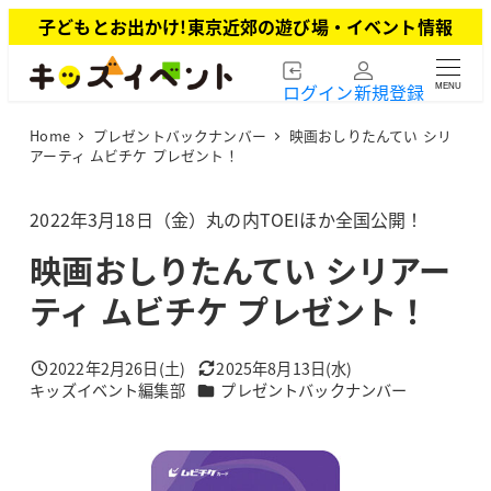
メ
子どもとお出かけ!東京近郊の遊び場・イベント情報
イ
ン
ログイン
新規登録
MENU
コ
ン
Home
プレゼントバックナンバー
映画おしりたんてい シリ
テ
アーティ ムビチケ プレゼント！
ン
ツ
2022年3月18日（金）丸の内TOEIほか全国公開！
へ
移
映画おしりたんてい シリアー
動
ティ ムビチケ プレゼント！
2022年2月26日(土)
2025年8月13日(水)
投稿日
更新日
カテゴリー
キッズイベント編集部
プレゼントバックナンバー
著
者