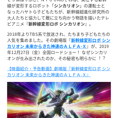
線が変形するロボット「
シンカリオン
」の運転⼠と
なったハヤトら⼦どもたちが、新幹線超進化研究所の
⼤⼈たちと協⼒して敵に⽴ち向かう物語を描いたテレ
ビアニメ『
新幹線変形ロボ シンカリオン
』。
2018年よりTBS系で放送され、たちまち子どもたちの
人気を集めました。その劇場版『
新幹線変形ロボ シン
カリオン 未来からきた神速のＡＬＦＡ-Ｘ
』が、2019
年12月27日（金）全国ロードショー！ なぜシンカリ
オンが⽣み出されたのか、その秘密も明らかに︕︖
【映画紹介・予告動画】劇場版『新幹線変形ロボ シン
カリオン 未来からきた神速のＡＬＦＡ-Ｘ』