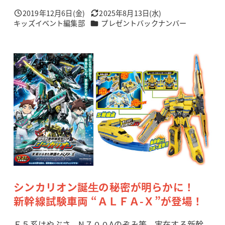
2019年12月6日(金)
2025年8月13日(水)
投稿日
更新日
カテゴリー
キッズイベント編集部
プレゼントバックナンバー
著
者
シンカリオン誕⽣の秘密が明らかに！
新幹線試験車両 “ＡＬＦＡ-Ｘ”が登場！
Ｅ５系はやぶさ、N７００Aのぞみ等、実在する新幹