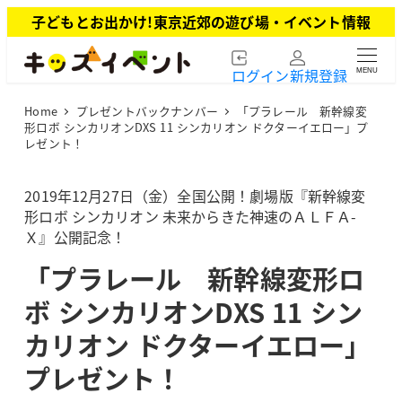
メ
子どもとお出かけ!東京近郊の遊び場・イベント情報
イ
ン
ログイン
新規登録
MENU
コ
ン
Home
プレゼントバックナンバー
「プラレール 新幹線変
テ
形ロボ シンカリオンDXS 11 シンカリオン ドクターイエロー」プ
ン
レゼント！
ツ
へ
2019年12月27日（金）全国公開！劇場版『新幹線変
移
形ロボ シンカリオン 未来からきた神速のＡＬＦＡ-
動
Ｘ』公開記念！
「プラレール 新幹線変形ロ
ボ シンカリオンDXS 11 シン
カリオン ドクターイエロー」
プレゼント！