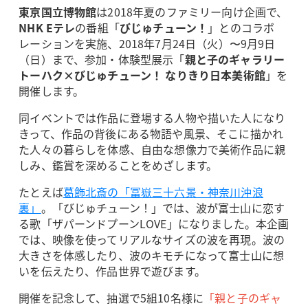
東京国立博物館
は2018年夏のファミリー向け企画で、
NHK Eテレ
の番組「
びじゅチューン！
」とのコラボ
レーションを実施、2018年7月24日（火）〜9月9日
（日）まで、参加・体験型展示「
親と子のギャラリー
トーハク×びじゅチューン！ なりきり日本美術館
」を
開催します。
同イベントでは作品に登場する人物や描いた人になり
きって、作品の背後にある物語や風景、そこに描かれ
た人々の暮らしを体感、自由な想像力で美術作品に親
しみ、鑑賞を深めることをめざします。
たとえば
葛飾北斎の「冨嶽三十六景・神奈川沖浪
裏」
。「びじゅチューン！」では、波が富士山に恋す
る歌「ザパーンドプーンLOVE」になりました。本企画
では、映像を使ってリアルなサイズの波を再現。波の
大きさを体感したり、波のキモチになって富士山に想
いを伝えたり、作品世界で遊びます。
開催を記念して、抽選で5組10名様に
「親と子のギャ