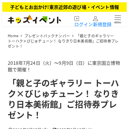
メ
子どもとお出かけ!東京近郊の遊び場・イベント情報
イ
ン
ログイン
新規登録
MENU
コ
ン
Home
プレゼントバックナンバー
「親と子のギャラリー
テ
トーハク×びじゅチューン！ なりきり日本美術館」ご招待券プレ
ン
ゼント！
ツ
へ
2018年7月24日（火）〜9月9日（日）に東京国立博物
移
館で開催！
動
「親と子のギャラリー トーハ
ク×びじゅチューン！ なりき
り日本美術館」ご招待券プレ
ゼント！