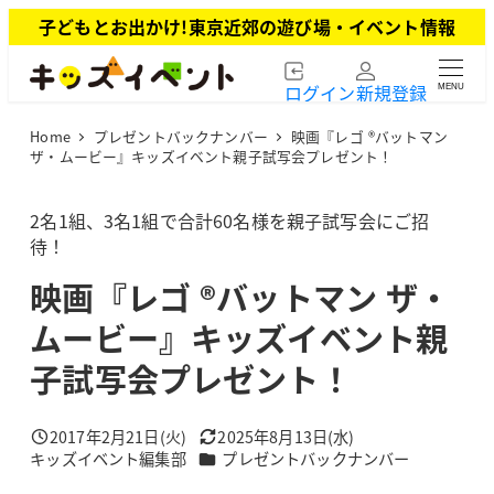
メ
子どもとお出かけ!東京近郊の遊び場・イベント情報
イ
ン
ログイン
新規登録
MENU
コ
ン
Home
プレゼントバックナンバー
映画『レゴ ®バットマン
テ
ザ・ムービー』キッズイベント親子試写会プレゼント！
ン
ツ
2名1組、3名1組で合計60名様を親子試写会にご招
へ
待！
移
動
映画『レゴ ®バットマン ザ・
ムービー』キッズイベント親
子試写会プレゼント！
2017年2月21日(火)
2025年8月13日(水)
投稿日
更新日
カテゴリー
キッズイベント編集部
プレゼントバックナンバー
著
者