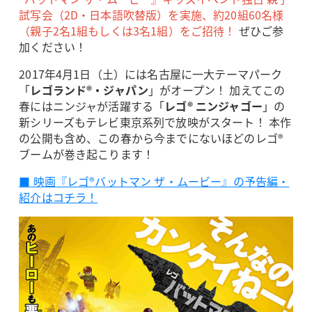
試写会（2D・日本語吹替版）を実施、約20組60名様
（親子2名1組もしくは3名1組）をご招待！
ぜひご参
加ください！
2017年4月1日（土）には名古屋に一大テーマパーク
「
レゴランド®・ジャパン
」がオープン！ 加えてこの
春にはニンジャが活躍する「
レゴ
®
ニンジャゴー
」の
新シリーズもテレビ東京系列で放映がスタート！ 本作
の公開も含め、この春から今までにないほどのレゴ®
ブームが巻き起こります！
■ 映画『レゴ®バットマン ザ・ムービー』の予告編・
紹介はコチラ！