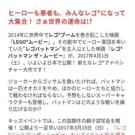
ヒーローも悪者も、みんなレゴ®になって
大集合！ さぁ世界の運命は!?
2014年に世界中で
レゴ®ブーム
を巻き起こした映画
『
LEGO®ムービー
』。その劇中でヒーロー軍団を率い
ていた“
レゴバットマン
”を主人公とした映画『
レゴ®
バットマン ザ・ムービー
』が、2017年4月1日
（土）、いよいよ日本で公開！ 新たなレゴ®アドベン
チャー大作です！
ジョーカーからゴッサムを救いたければ、バットマン
は一匹オオカミをやめ、ほかのヒーローたちと協力し
て戦わなければならない。予想もしないスーパーキャ
ラクターも登場し、バットマンはどのような戦いを繰
り広げるのか!?
キッズイベントでは、この話題作の親子試写会を開
催！ 公開より一足早い2017年3月19日（日）、
『レゴ
®バットマン ザ・ムービー』キッズイベント独占 親子