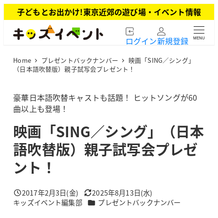
メ
子どもとお出かけ!東京近郊の遊び場・イベント情報
イ
ン
ログイン
新規登録
MENU
コ
ン
Home
プレゼントバックナンバー
映画「SING／シング」
テ
（日本語吹替版）親子試写会プレゼント！
ン
ツ
豪華日本語吹替キャストも話題！ ヒットソングが60
へ
曲以上も登場！
移
動
映画「SING／シング」（日本
語吹替版）親子試写会プレゼ
ント！
2017年2月3日(金)
2025年8月13日(水)
投稿日
更新日
カテゴリー
キッズイベント編集部
プレゼントバックナンバー
著
者