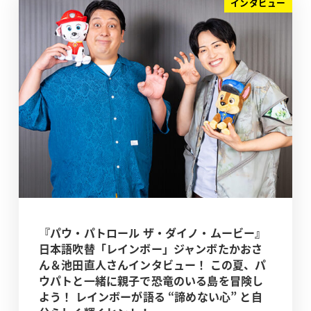
インタビュー
『パウ・パトロール ザ・ダイノ・ムービー』
日本語吹替「レインボー」ジャンボたかおさ
ん＆池田直人さんインタビュー！ この夏、パ
ウパトと一緒に親子で恐竜のいる島を冒険し
よう！ レインボーが語る “諦めない心” と自