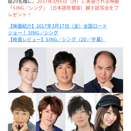
組20名様に、
2017年3月6日（月）に実施される映画
「SING／シング」（日本語吹替版）親子試写会をプ
レゼント！
【映画紹介】2017年3月17日（金）全国ロード
ショー！ SING／シング
【映画レビュー】SING／シング（2D／字幕）