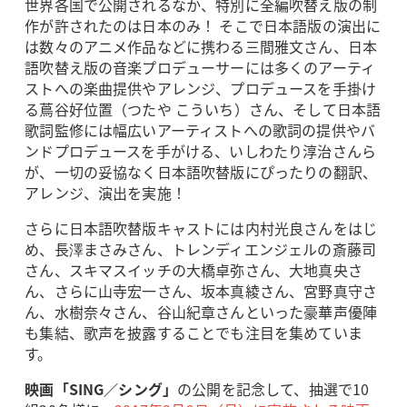
世界各国で公開されるなか、特別に全編吹替え版の制
作が許されたのは日本のみ！ そこで日本語版の演出に
は数々のアニメ作品などに携わる三間雅文さん、日本
語吹替え版の音楽プロデューサーには多くのアーティ
ストへの楽曲提供やアレンジ、プロデュースを手掛け
る蔦谷好位置（つたや こういち）さん、そして日本語
歌詞監修には幅広いアーティストへの歌詞の提供やバ
ンドプロデュースを手がける、いしわたり淳治さんら
が、一切の妥協なく日本語吹替版にぴったりの翻訳、
アレンジ、演出を実施！
さらに日本語吹替版キャストには内村光良さんをはじ
め、長澤まさみさん、トレンディエンジェルの斎藤司
さん、スキマスイッチの大橋卓弥さん、大地真央さ
ん、さらに山寺宏一さん、坂本真綾さん、宮野真守さ
ん、水樹奈々さん、谷山紀章さんといった豪華声優陣
も集結、歌声を披露することでも注目を集めていま
す。
映画「SING／シング」
の公開を記念して、抽選で10