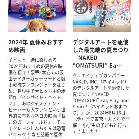
2024年 夏休みおすす
デジタルアートを駆使
め映画
した最先端の夏まつり
『NAKED
子どもと一緒に楽しめる
“OMATSURI” Ea…
2024年おすすめの夏休み映
画を紹介！豪華2本立ての仮
クリエイティブカンパニー
面ライダーガッチャードと爆
NAKED, INC.（ネイキッド）
上戦隊ブンブンジャーをはじ
のデジタルアートを駆使した
め、世界中で大ヒット中の話
夏まつり『NAKED
題作『インサイド・ヘッド
“OMATSURI” Eat, Play, and
２』、あのジャスティン・
Dance!（ネイキッドおまつ
ビーバーも大ファンという世
り）』が、2024年8月16日
界的に有名なネコの映画『ね
（金）まで東京・丸ビルで開
このガーフィールド』、そし
催！ 小学生の子どもと行っ
てクレヨンしんちゃんは恐竜
てきました！
パニック！ など話題の夏休