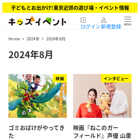
メ
子どもとお出かけ!東京近郊の遊び場・イベント情報
イ
ン
ログイン
新規登録
MENU
コ
ン
Home
2024年
2024年8月
テ
ン
2024年8月
ツ
へ
移
動
映画
インタビュー
ゴミおばけがやってき
映画『ねこのガー
た
フィールド』声優 山里