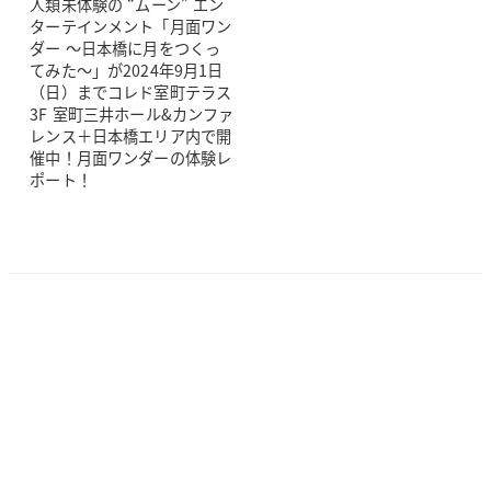
人類未体験の “ムーン” エン
ターテインメント「月面ワン
ダー ～日本橋に月をつくっ
てみた～」が2024年9月1日
（日）までコレド室町テラス
3F 室町三井ホール&カンファ
レンス＋日本橋エリア内で開
催中！月面ワンダーの体験レ
ポート！