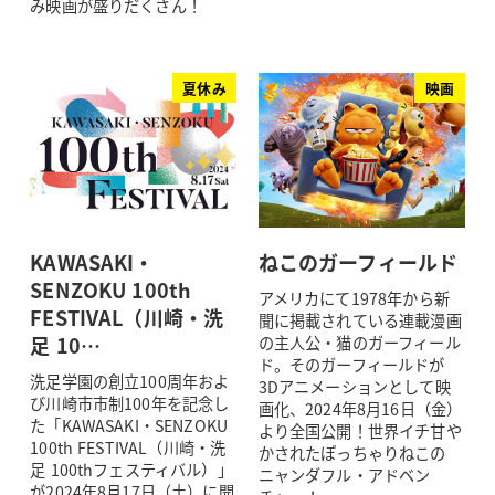
み映画が盛りだくさん！
夏休み
映画
KAWASAKI・
ねこのガーフィールド
SENZOKU 100th
アメリカにて1978年から新
FESTIVAL（川崎・洗
聞に掲載されている連載漫画
足 10…
の主人公・猫のガーフィール
ド。そのガーフィールドが
洗足学園の創立100周年およ
3Dアニメーションとして映
び川崎市市制100年を記念し
画化、2024年8月16日（金）
た「KAWASAKI・SENZOKU
より全国公開！世界イチ甘や
100th FESTIVAL（川崎・洗
かされたぽっちゃりねこの
足 100thフェスティバル）」
ニャンダフル・アドベン
が2024年8月17日（土）に開