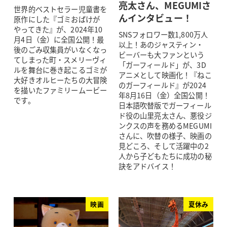
亮太さん、MEGUMIさ
世界的ベストセラー児童書を
んインタビュー！
原作にした『ゴミおばけが
やってきた』が、2024年10
SNSフォロワー数1,800万人
月4日（金）に全国公開！最
以上！あのジャスティン・
後のごみ収集員がいなくなっ
ビーバーも大ファンという
てしまった町・スメリーヴィ
「ガーフィールド」が、3D
ルを舞台に巻き起こるゴミが
アニメとして映画化！『ねこ
大好きオルヒーたちの大冒険
のガーフィールド』が2024
を描いたファミリームービー
年8月16日（金）全国公開！
です。
日本語吹替版でガーフィール
ド役の山里亮太さん、悪役ジ
ンクスの声を務めるMEGUMI
さんに、吹替の様子、映画の
見どころ、そして活躍中の2
人から子どもたちに成功の秘
訣をアドバイス！
映画
夏休み