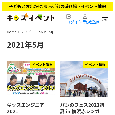
メ
子どもとお出かけ!東京近郊の遊び場・イベント情報
イ
ン
ログイン
新規登録
MENU
コ
ン
Home
2021年
2021年5月
テ
ン
2021年5月
ツ
へ
移
動
イベント情報
イベント情報
キッズエンジニア
パンのフェス2021初
2021
夏 in 横浜赤レンガ