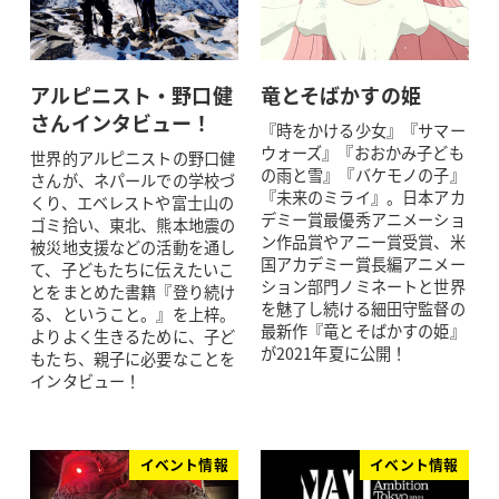
アルピニスト・野口健
竜とそばかすの姫
さんインタビュー！
『時をかける少女』『サマー
ウォーズ』『おおかみ子ども
世界的アルピニストの野口健
の雨と雪』『バケモノの子』
さんが、ネパールでの学校づ
『未来のミライ』。日本アカ
くり、エベレストや富士山の
デミー賞最優秀アニメーショ
ゴミ拾い、東北、熊本地震の
ン作品賞やアニー賞受賞、米
被災地支援などの活動を通し
国アカデミー賞長編アニメー
て、子どもたちに伝えたいこ
ション部門ノミネートと世界
とをまとめた書籍『登り続け
を魅了し続ける細田守監督の
る、ということ。』を上梓。
最新作『竜とそばかすの姫』
よりよく生きるために、子ど
が2021年夏に公開！
もたち、親子に必要なことを
インタビュー！
イベント情報
イベント情報