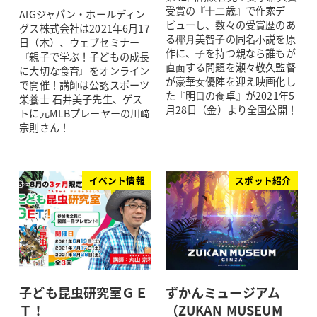
受賞の『⼗⼆歳』で作家デ
AIGジャパン・ホールディン
ビューし、数々の受賞歴のあ
グス株式会社は2021年6月17
る椰⽉美智⼦の同名⼩説を原
日（木）、ウェブセミナー
作に、⼦を持つ親なら誰もが
『親子で学ぶ！子どもの成長
直⾯する問題を瀬々敬久監督
に大切な食育』をオンライン
が豪華⼥優陣を迎え映画化し
で開催！講師は公認スポーツ
た『明⽇の⾷卓』が2021年5
栄養士 石井美子先生、ゲス
月28日（金）より全国公開！
トに元MLBプレーヤーの川﨑
宗則さん！
イベント情報
スポット紹介
子ども昆虫研究室ＧＥ
ずかんミュージアム
Ｔ！
（ZUKAN MUSEUM