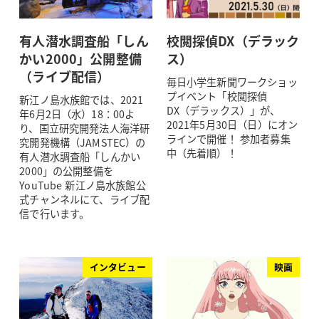
有人潜水調査船「しん
校閲探偵DX（デラック
かい2000」公開整備
ス）
（ライブ配信）
毎日小学生新聞ワークショッ
プイベント「校閲探偵
新江ノ島水族館では、2021
DX（デラックス）」が、
年6月2日（水）18：00よ
2021年5月30日（日）にオン
り、国立研究開発法人海洋研
ラインで開催！ 参加者募集
究開発機構（JAMSTEC）の
中（先着順）！
有人潜水調査船「しんかい
2000」の公開整備を
YouTube 新江ノ島水族館公
式チャンネルにて、ライブ配
信で行います。
インタビュー
映画