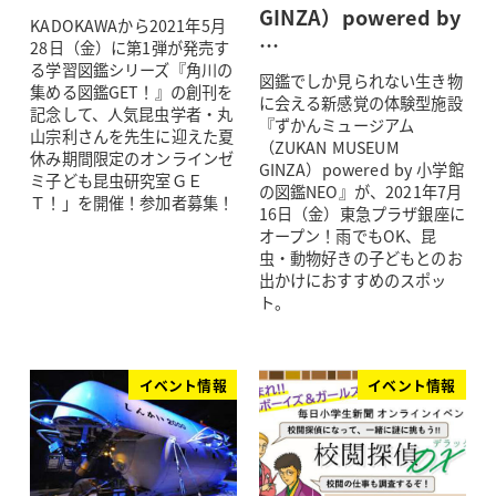
GINZA）powered by
KADOKAWAから2021年5月
…
28日（金）に第1弾が発売す
る学習図鑑シリーズ『角川の
図鑑でしか見られない生き物
集める図鑑GET！』の創刊を
に会える新感覚の体験型施設
記念して、人気昆虫学者・丸
『ずかんミュージアム
山宗利さんを先生に迎えた夏
（ZUKAN MUSEUM
休み期間限定のオンラインゼ
GINZA）powered by 小学館
ミ子ども昆虫研究室ＧＥ
の図鑑NEO』が、2021年7月
Ｔ！」を開催！参加者募集！
16日（金）東急プラザ銀座に
オープン！雨でもOK、昆
虫・動物好きの子どもとのお
出かけにおすすめのスポッ
ト。
イベント情報
イベント情報