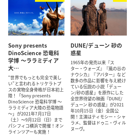
Sony presents
DUNE/デューン 砂の
DinoScience 恐竜科
惑星
学博 ～ララミディア
1965年の発売以来『ス
大…
ター・ウォーズ』『風の谷の
ナウシカ』『アバター』など
“世界でもっとも完全で美し
数多の作品に影響を与え続け
い”と言われるトリケラトプ
ている伝説の小説「デュー
スの実物全身骨格が日本初上
ン/砂の惑星」を原作にした
陸！「Sony presents
全世界待望の映画『DUNE/
DinoScience 恐竜科学博 ～
デューン 砂の惑星』が2021
ララミディア大陸の恐竜物語
年10月15日（金）全国公
～」が2021年7月17日
開！主演はティモシー・シャ
（土）〜9月12日（日）まで
ラメ、監督はドゥニ・ヴィル
パシフィコ横浜で開催！オン
ヌーヴ。
ラインツアーも実施！