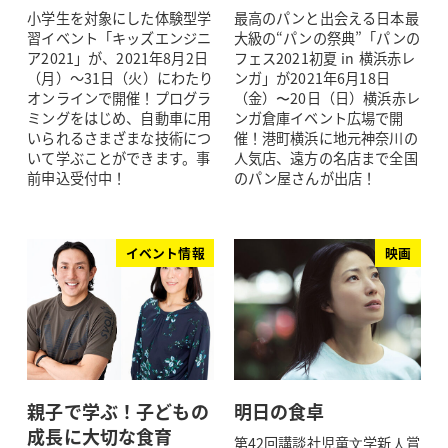
小学生を対象にした体験型学
最高のパンと出会える日本最
習イベント「キッズエンジニ
大級の“パンの祭典”「パンの
ア2021」が、2021年8月2日
フェス2021初夏 in 横浜赤レ
（月）～31日（火）にわたり
ンガ」が2021年6月18日
オンラインで開催！プログラ
（金）〜20日（日）横浜赤レ
ミングをはじめ、自動車に用
ンガ倉庫イベント広場で開
いられるさまざまな技術につ
催！港町横浜に地元神奈川の
いて学ぶことができます。事
人気店、遠方の名店まで全国
前申込受付中！
のパン屋さんが出店！
イベント情報
映画
親子で学ぶ！子どもの
明日の食卓
成長に大切な食育
第42回講談社児童⽂学新⼈賞