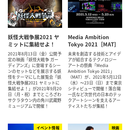
妖怪大戦争展2021 ヤ
Media Ambition
ミットに集結せよ！
Tokyo 2021［MAT］
2021年8月13日（金）公開予
未来を創造する技術とアイデ
定の映画「妖怪大戦争 ガー
アが結合するテクノロジー
ディアンズ」に登場するシー
アートの祭典「Media
ンのセットなどを展示する妖
Ambition Tokyo 2021」
怪をテーマにした展覧会「妖
（MAT）が、2021年5月12日
怪大戦争展2021 ヤミットに
（水）〜23日（日）まで東京
集結せよ！」が2021年9月20
シティビューで開催！落合陽
日（月・祝）までところざわ
一氏など次世代の日本のテッ
サクラタウン内の角川武蔵野
クアートシーンを支えるアー
ミュージアムで開催！
ティストたちが集結！
イベント情報
映画