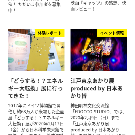
映画『キャッツ』の感想、映
催！ ただいま参加者を募集
画レビュー！
中！
体験レポート
イベント情報
「どうする！？エネル
江戸東京あかり展
ギー大転換」展に行っ
produced by 日本あ
てきた！
かり博
2017年にドイツ博物館で開
神田明神文化交流館
催し約68万人が来場した企画
「EDOCCO STUDIO」では、
展「どうする！？エネルギー
2020年2月9日（日）まで
大転換」展が2020年1月17日
「江戸東京あかり展
（金）から日本科学未来館で
produced by 日本あかり