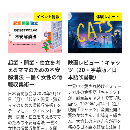
イベント情報
体験レポート
起業・開業・独立を考
映画レビュー：キャッ
えるママのための不安
ツ（2D・字幕版／日
解消法 ー働く女性の情
本語吹替版）
報収集術ー
世界中で愛され続けるミュー
ジカルの金字塔「キャッツ」
日本新聞協会は2020年2月10
が、超豪華キャストで実写映
日（月）「起業・開業・独立
画化、2020年1月24日（金）
ママのための情報収集術」を
映画『キャッツ』全国公開！
テーマにトークイベント「起
葵わかなさん、山崎育三郎さ
業・開業・独立を考えるママ
ん、大竹しのぶさんらが声を
のための不安解消法 ー働く
務める日本語吹替版も注目！
女性の情報収集術ー」を開