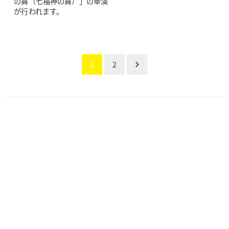
の舞（七福神の舞）」の奉演
が行われます。
投
1
2
稿
の
ペー
ジ
送
り