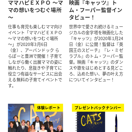
ママハピＥＸＰＯ ～マ
映画『キャッツ』ト
マの想いをつむぐ場所
ム・フーパー監督イン
～
タビュー！
仕事も育児も楽しむママ向け
世界中で愛され続けるミュー
イベント「ママハピＥＸＰＯ
ジカルの金字塔を映画化した
～ママの想いをつむぐ場所
『キャッツ』が2020年1月24
～」が2020年3月6日
日（金）に公開！監督は『英
（金）、アーバンドック ら
国王のスピーチ』『レ・ミゼ
らぽーと豊洲で開催！子育て
ラブル』のトム・フーパー監
しながら働く出展ママの姿に
督。映画『キャッツ』のダン
触れたり、息抜きや子育てに
スや歌をはじめとする見どこ
役立つ有益なサービスに出会
ろ、込めた想い、夢の叶え方
える無料の子育てイベントで
についてインタビュー！
す。
体験レポート
プレゼントバックナンバー