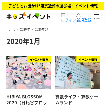
メ
子どもとお出かけ!東京近郊の遊び場・イベント情報
イ
ン
ログイン
新規登録
MENU
コ
ン
Home
2020年
2020年1月
テ
ン
2020年1月
ツ
へ
移
動
イベント情報
イベント情報
HIBIYA BLOSSOM
算数ライブ・算数ゲー
2020（日比谷ブロッ
ムランド