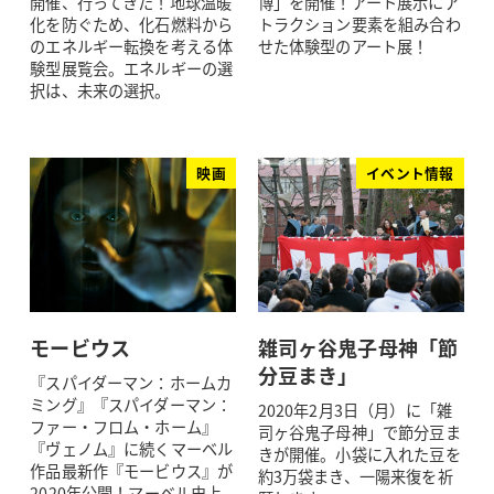
開催、行ってきた！地球温暖
博」を開催！アート展示にア
化を防ぐため、化石燃料から
トラクション要素を組み合わ
のエネルギー転換を考える体
せた体験型のアート展！
験型展覧会。エネルギーの選
択は、未来の選択。
映画
イベント情報
モービウス
雑司ヶ谷鬼子母神「節
分豆まき」
『スパイダーマン：ホームカ
ミング』『スパイダーマン：
2020年2月3日（月）に「雑
ファー・フロム・ホーム』
司ヶ谷鬼子母神」で節分豆ま
『ヴェノム』に続くマーベル
きが開催。小袋に入れた豆を
作品最新作『モービウス』が
約3万袋まき、一陽来復を祈
2020年公開！マーベル史上