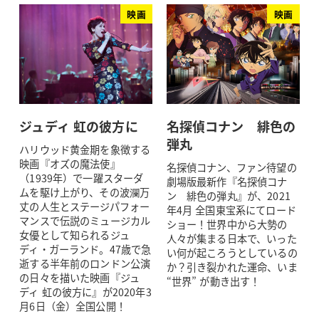
映画
映画
ジュディ 虹の彼方に
名探偵コナン 緋色の
弾丸
ハリウッド黄金期を象徴する
映画『オズの魔法使』
名探偵コナン、ファン待望の
（1939年）で一躍スターダ
劇場版最新作『名探偵コナ
ムを駆け上がり、その波瀾万
ン 緋色の弾丸』が、2021
丈の人生とステージパフォー
年4月 全国東宝系にてロード
マンスで伝説のミュージカル
ショー！世界中から大勢の
女優として知られるジュ
人々が集まる日本で、いった
ディ・ガーランド。47歳で急
い何が起ころうとしているの
逝する半年前のロンドン公演
か？引き裂かれた運命、いま
の日々を描いた映画『ジュ
“世界” が動き出す！
ディ 虹の彼方に』が2020年3
月6日（金）全国公開！