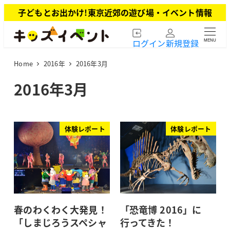
メ
子どもとお出かけ!東京近郊の遊び場・イベント情報
イ
ン
ログイン
新規登録
MENU
コ
ン
Home
2016年
2016年3月
テ
ン
2016年3月
ツ
へ
移
動
体験レポート
体験レポート
春のわくわく大発見！
「恐竜博 2016」に
「しまじろうスペシャ
行ってきた！