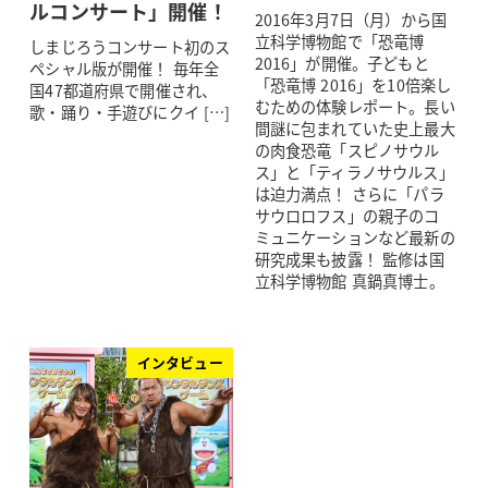
ルコンサート」開催！
2016年3月7日（月）から国
立科学博物館で「恐竜博
しまじろうコンサート初のス
2016」が開催。子どもと
ペシャル版が開催！ 毎年全
「恐竜博 2016」を10倍楽し
国47都道府県で開催され、
むための体験レポート。長い
歌・踊り・手遊びにクイ […]
間謎に包まれていた史上最大
の肉食恐竜「スピノサウル
ス」と「ティラノサウルス」
は迫力満点！ さらに「パラ
サウロロフス」の親子のコ
ミュニケーションなど最新の
研究成果も披露！ 監修は国
立科学博物館 真鍋真博士。
インタビュー