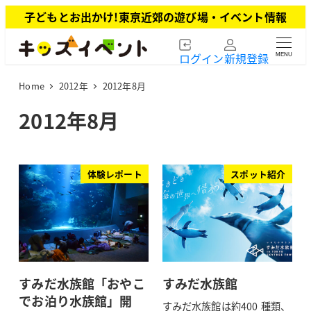
メ
子どもとお出かけ!東京近郊の遊び場・イベント情報
イ
ン
ログイン
新規登録
MENU
コ
ン
Home
2012年
2012年8月
テ
ン
2012年8月
ツ
へ
移
動
体験レポート
スポット紹介
すみだ水族館「おやこ
すみだ水族館
でお泊り水族館」開
すみだ水族館は約400 種類、