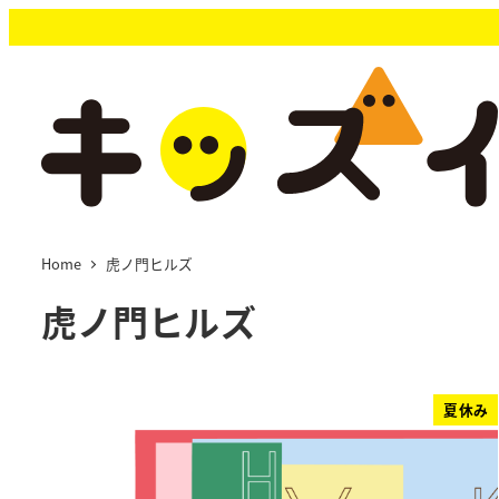
メ
イ
ン
コ
ン
テ
ン
ツ
へ
移
Home
虎ノ門ヒルズ
動
虎ノ門ヒルズ
夏休み