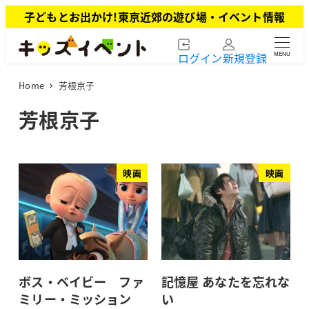
メ
子どもとお出かけ!東京近郊の遊び場・イベント情報
イ
ン
ログイン
新規登録
MENU
コ
ン
Home
芳根京子
テ
ン
芳根京子
ツ
へ
移
動
映画
映画
ボス・ベイビー ファ
記憶屋 あなたを忘れな
ミリー・ミッション
い