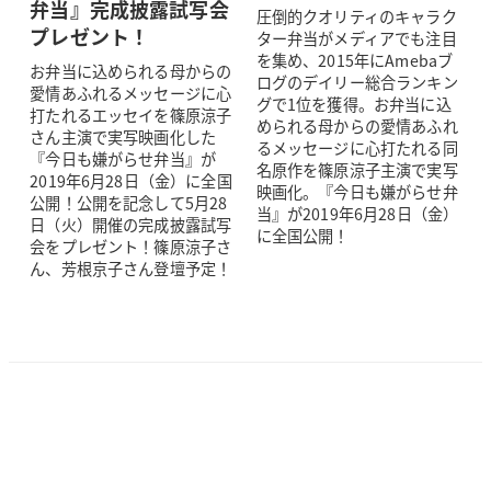
弁当』完成披露試写会
圧倒的クオリティのキャラク
プレゼント！
ター弁当がメディアでも注目
を集め、2015年にAmebaブ
お弁当に込められる母からの
ログのデイリー総合ランキン
愛情あふれるメッセージに心
グで1位を獲得。お弁当に込
打たれるエッセイを篠原涼子
められる母からの愛情あふれ
さん主演で実写映画化した
るメッセージに心打たれる同
『今日も嫌がらせ弁当』が
名原作を篠原涼子主演で実写
2019年6月28日（金）に全国
映画化。『今日も嫌がらせ弁
公開！公開を記念して5月28
当』が2019年6月28日（金）
日（火）開催の完成披露試写
に全国公開！
会をプレゼント！篠原涼子さ
ん、芳根京子さん登壇予定！