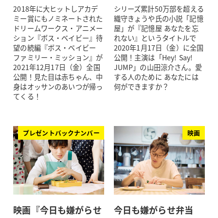
2018年に大ヒットしアカデ
シリーズ累計50万部を超える
ミー賞にもノミネートされた
織守きょうや氏の小説「記憶
ドリームワークス・アニメー
屋」が『記憶屋 あなたを忘
ション『ボス・ベイビー』待
れない』というタイトルで
望の続編『ボス・ベイビー
2020年1月17日（金）に全国
ファミリー・ミッション』が
公開！主演は「Hey! Say!
2021年12月17日（金）全国
JUMP」の山田涼介さん。愛
公開！見た目は赤ちゃん、中
する人のために あなたには
身はオッサンのあいつが帰っ
何ができますか？
てくる！
プレゼントバックナンバー
映画
映画『今日も嫌がらせ
今日も嫌がらせ弁当